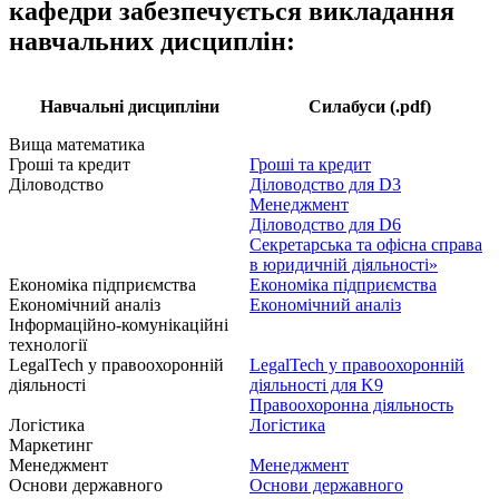
кафедри забезпечується викладання
навчальних дисциплін:
Навчальні дисципліни
Силабуси (.pdf)
Вища математика
Гроші та кредит
Гроші та кредит
Діловодство
Діловодство для D3
Менеджмент
Діловодство для D6
Секретарська та офісна справа
в юридичній діяльності»
Економіка підприємства
Економіка підприємства
Економічний аналіз
Економічний аналіз
Інформаційно-комунікаційні
технології
LegalTech у правоохоронній
LegalTech у правоохоронній
діяльності
діяльності для K9
Правоохоронна діяльность
Логістика
Логістика
Маркетинг
Менеджмент
Менеджмент
Основи державного
Основи державного