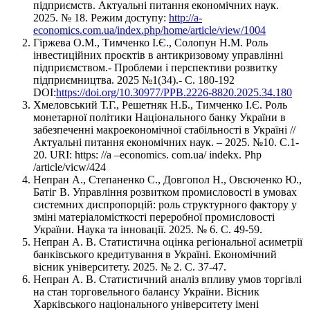
підприємств. Актуальні питання економічних наук.
2025. № 18. Режим доступу:
http://a-
economics.com.ua/index.php/home/article/view/1004
Гіржева О.М., Тимченко І.Є., Солопун Н.М. Роль
інвестиційних проєктів в антикризовому управлінні
підприємством.- Проблеми і перспективи розвитку
підприємництва. 2025 №1(34).- С. 180-192
DOI:
https://doi.org/10.30977/PPB.2226-8820.2025.34.180
Хмеловський Т.Г., Решетняк Н.Б., Тимченко І.Є. Роль
монетарної політики Національного банку України в
забезпеченні макроекономічної стабільності в Україні //
Актуальні питання економічних наук. – 2025. №10. С.1-
20. URI: https: //a –economics. com.ua/ indekx. Php
/article/vicw/424
Непран А., Степаненко С., Довгопол Н., Овсюченко Ю.,
Батіг В. Управління розвитком промисловості в умовах
системних диспропорцій: роль структурного фактору у
зміні матеріаломісткості переробної промисловості
України. Наука та інновації. 2025. № 6. С. 49-59.
Непран А. В. Статистична оцінка регіональної асиметрії
банківського кредитування в Україні. Економічний
вісник університету. 2025. № 2. С. 37-47.
Непран А. В. Статистичний аналіз впливу умов торгівлі
на стан торговельного балансу України. Вісник
Харківського національного університету імені