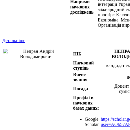
Напрями
інтеграції Украї
наукових
міжнародний е
досліджень
простір» Ключов
Eкономіка, Мен
Організація ви
Детальніше
НЕПРА
ПІБ
ВОЛОД
Науковий
кандидат е
ступінь
Вчене
д
звання
Доцент 
Посада
сумі
Профілі в
наукових
базах даних:
Google
https://scholar.
Scholar
user=AOb57