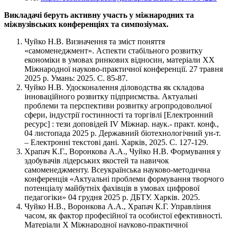
Викладачі беруть активну участь у міжнародних та
міжвузівських конференціях та симпозіумах.
Чуйко Н.В. Визначення та зміст поняття
«самоменеджмент». Аспекти стабільного розвитку
економіки в умовах ринкових відносин, матеріали ХХ
Міжнародної науково-практичної конференції. 27 травня
2025 р. Умань: 2025. С. 85-87.
Чуйко Н.В. Удосконалення діловодства як складова
інноваційного розвитку підприємства. Актуальні
проблеми та перспективи розвитку агропродовольчої
сфери, індустрії гостинності та торгівлі [Електронний
ресурс] : тези доповідей ІV Міжнар. наук.- практ. конф.,
04 листопада 2025 р. Державний біотехнологічний ун-т.
– Електронні текстові дані. Харків, 2025. С. 127-129.
Храпач К.Г., Воронкова А.А., Чуйко Н.В. Формування у
здобувачів лідерських якостей та навичок
самоменеджменту. Всеукраїнська науково-методична
конференція «Актуальні проблеми формування творчого
потенціалу майбутніх фахівців в умовах цифрової
педагогіки» 04 грудня 2025 р. ДБТУ. Харків. 2025.
Чуйко Н.В., Воронкова А.А., Храпач К.Г. Управління
часом, як фактор професійної та особистої ефективності.
Матеріали X Міжнародної науково-практичної