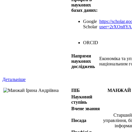
наукових
базах даних:
Google
https://scholar.go
Scholar
user=2rXOn8Y
ORCID
Напрями
Економіка та уп
наукових
національним г
досліджень
Детальніше
ПІБ
МАНЖАЙ 
Науковий
ступінь
Вчене звання
Старший
Посада
управління, б
інформа