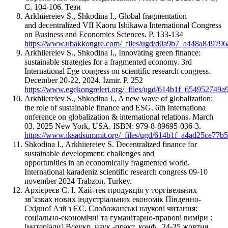
С. 104-106. Тези
Arkhiiereiev S., Shkodina I., Global fragmentation
and decentralized VII Kaoru Ishikawa International Congress
on Business and Economics Sciences. Р. 133-134
https://www.ubakkongre.com/_files/ugd/d0a9b7_a448a84979
Arkhiiereiev S., Shkodina I., Innovating green finance:
sustainable strategies for a fragmented economy. 3rd
International Ege congress on scientific research congress.
December 20-22, 2024. İzmir. Р. 252
https://www.egekongreleri.org/_files/ugd/614b1f_654952749
Arkhiiereiev S., Shkodina I., A new wave of globalization:
the role of sustainable finance and ESG. 6th Internationa
onference on globalization & international relations. March
03, 2025 New York, USA. ISBN: 979-8-89695-036-3.
https://www.iksadsummit.org/_files/ugd/614b1f_a4ad25ce77
Shkodina I., Arkhiiereiev S. Decentralized finance for
sustainable development: challenges and
opportunities in an economically fragmented world.
International karadeniz scientific research congress 09-10
november 2024 Trabzon. Turkey.
Архієреєв С. І. Хай-тек продукція у торгівельних
зв’язках нових індустріальних економік Південно-
Східної Азії з ЄС. Слобожанські наукові читання:
соціально-економічні та гуманітарно-правові виміри :
[матеріали] Всеукр. наук.-практ. конф., 24-25 жовтня