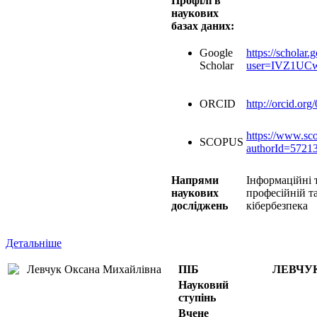
Профілі в
наукових
базах даних:
Google
https://scholar.
Scholar
user=IVZ1U
ORCID
http://orcid.or
https://www.sco
SCOPUS
authorId=5721
Напрями
Інформаційні т
наукових
професійній та
досліджень
кібербезпека
Детальніше
ПІБ
ЛЕВЧУ
Науковий
ступінь
Вчене