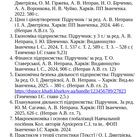
Дмитрієва, О. М. Гіржева, А. В. Непран, Н. О. Бірченко,
А. А. Воронкова, Н. В. Чуйко. Харків. ПП Іванченка.
2022. 580 с.
Ціни і ціноутворення: Підручник / за ред. А. В. Непрана
і І. А. Дмитрієва. Харків: ПП Іванченка, 2024. 446 с.
(Непран А.В.гл. 5).
Економіка підприємства: Підручник: у 3 т./ за ред. А. В.
Непрана, І. Ю. Шевченко. Харків: Видавництво
Іванченка І. С., 2024, Т. 1, 537 с. Т. 2, 589 с. Т. 3. – 528 с (
Тимченко І.Є глави 9,23)
Фінанси підприємства: Підручник/ за ред. Т. О.
Ставерської, А. В. Непрана, Харків: Видавництво
Іванченка І. С., 2024, 906 с. (Непран А.В. гл. 12)
Економічна безпека діяльності підприємства: Підручник/
За ред. О. І. Дмитрієвої, А. В. Непрана. – Харків: Вид-во
Іванченка, 2025. – 380 с. (Непран А.В. гл. 2).
https://dspace.khadi.kharkov.ua/handle/123456789/27823
(Тимченко І.Є. глави 2,5.)
Планування діяльності підприємства: Підручник. За ред.
Ю. М. Сагачко, А. В. Непрана. Харків: ПП Іванченко,
2025, 626 с. (Непран А.В. гл. 7).
Макроекономіка і основи глобалізації Навчальний
посібник Кол. авторів Архієреєв С.І. та ін.. ФОП
Іванченко І.С Харків. 2024
Практикум з теорії статистики [Текст] / О. І. Дмитрієва,