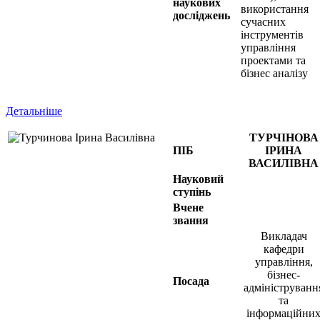
наукових
використання
досліджень
сучасних
інструментів
управління
проектами та
бізнес аналізу
Детальніше
ТУРЧІНОВА
ПІБ
ІРИНА
ВАСИЛІВНА
Науковий
ступінь
Вчене
звання
Викладач
кафедри
управління,
бізнес-
Посада
адмініструванн
та
інформаційни