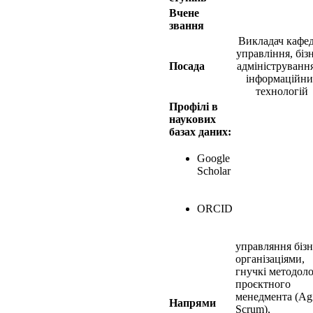
Вчене
звання
Викладач кафе
управління, біз
Посада
адміністрування
інформаційни
технологій
Профілі в
наукових
базах даних:
Google
Scholar
ORCID
управляння бізн
організаціями,
гнучкі методоло
проєктного
менедмента (Agi
Напрями
Scrum),