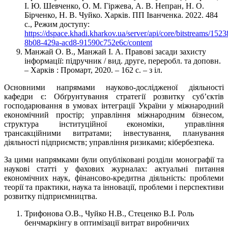
І. Ю. Шевченко, О. М. Гіржева, А. В. Непран, Н. О.
Бірченко, Н. В. Чуйко. Харків. ПП Іванченка. 2022. 484
с., Режим доступу:
https://dspace.khadi.kharkov.ua/server/api/core/bitstreams/152
8b08-429a-acd8-91590c752e6c/content
Манжай О. В., Манжай І. А. Правові засади захисту
інформації: підручник / вид. друге, переробл. та доповн.
– Харків : Промарт, 2020. – 162 с. – з іл.
Основними напрямами науково-дослідженої діяльності
кафедри є: Обґрунтування стратегії розвитку суб’єктів
господарювання в умовах інтеграції України у міжнародний
економічний простір; управління міжнародним бізнесом,
структура інституційної економіки, управління
трансакційними витратами; інвестування, планування
діяльності підприємств; управління ризиками; кібербезпека.
За цими напрямками були опубліковані розділи монографії та
наукові статті у фахових журналах: актуальні питання
економічних наук, фінансово-кредитна діяльність: проблеми
теорії та практики, наука та інновації,
проблеми і перспективи
розвитку підприємництва.
Трифонова О.В., Чуйко Н.В., Стеценко В.І. Роль
бенчмаркінгу в оптимізації витрат виробничих