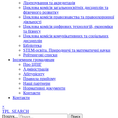
Ліцензування та акредитація
Циклова комісія загальноосвітніх дисциплін та
фізичного розвитку
Циклова комісія правознавства та правоохоронної
діяльності
Циклова комісія цифрових технологій, економіки
та бізнесу
Циклова комісія комунікативних та соціальних
дисциплін
Бібліотека
STEM-освіта. Природничі та математичні науки
Рейтингові списки
Іноземним громадянам
Про ЦПІГ
Адміністрація
Абітурієнту
Правила прийому
Наші партнери
Нормативні документи
Контакти
Контакти
×
TPL_SEARCH
Пошук...
Поиск