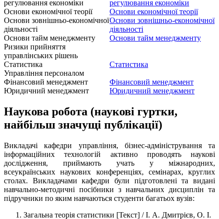
регулювання економіки
регулювання економіки
Основи економічної теорії
Основи економічної теорії
Основи зовнішньо-економічної
Основи зовнішньо-економічної
діяльності
діяльності
Основи тайм менеджменту
Основи тайм менеджменту
Ризики прийняття
управлінських рішень
Статистика
Статистика
Управління персоналом
Фінансовий менеджмент
Фінансовий менеджмент
Юридичний менеджмент
Юридичний менеджмент
Наукова робота (наукові гуртки,
найбільш значущі публікації)
Викладачі кафедри управління, бізнес-адміністрування та
інформаційних технологій активно проводять наукові
дослідження, приймають учать у міжнародних,
всеукраїнських наукових конференціях, семінарах, круглих
столах. Викладачами кафедри були підготовлені та видані
навчально-методичні посібники з навчальних дисциплін та
підручники
по яким навчаються студенти багатьох вузів:
Загальна теорія статистики [Текст] / І. А. Дмитрієв, О. І.