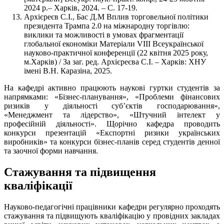
2024 р.– Харків, 2024. – С. 17-19.
Архієреєв С.І., Бас Д.М Вплив торговельної політики
президента Трампа 2.0 на міжнародну торгівлю:
виклики та можливості в умовах фрагментації
глобальної економіки Матеріали VIІI Всеукраїнської
науково-практичної конференції (22 квітня 2025 року,
м.Харків) / За заг. ред. Архієреєва С.І. – Харків: ХНУ
імені В.Н. Каразіна, 2025.
На кафедрі активно працюють наукові гуртки студентів за
напрямками: «Бізнес-планування», «Проблеми фінансових
ризиків у діяльності суб’єктів господарювання»,
«Менеджмент та лідерство», «Штучний інтелект у
професійній діяльності». Щорічно кафедра проводить
конкурси презентацій «Експортні ризики українських
виробників» та конкурси бізнес-планів серед студентів денної
та заочної форми навчання.
Стажування та підвищення
кваліфікації
Науково-педагогічні працівники кафедри регулярно проходять
стажування та підвищують кваліфікацію у провідних закладах