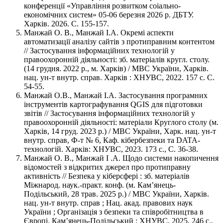
конференції «Управління розвитком соіально-
економічних систем» 05-06 березня 2026 р. ДБТУ.
Харків. 2026. С. 155-157.
Манжай О. В., Манжай І.А. Окремі аспекти
автоматизації аналізу сайтів з протиправним контентом
// Застосування інформаційних технологій у
правоохоронній діяльності: зб. матеріалів кругл. столу.
(14 грудня. 2022 р., м. Харків) / МВС України, Харків.
нац. ун-т внутр. справ. Харків : ХНУВС, 2022. 157 с. С.
54-55.
Манжай О.В., Манжай І.А. Застосування програмних
інструментів картографування QGIS для підготовки
звітів // Застосування інформаційних технологій у
правоохоронній діяльності: матеріали Круглого столу (м.
Харків, 14 груд. 2023 р.) / МВС України, Харк. нац. ун-т
внутр. справ, Ф-т № 6, Каф. кібербезпеки та DATA-
технологій. Харків: ХНУВС, 2023. 173 с., С. 36-38.
Манжай О. В., Манжай І .А. Щодо системи накопичення
відомостей з відкритих джерел про протиправну
активність // Безпека у кіберсфері : зб. матеріалів
Міжнарод. наук.-практ. конф. (м. Кам’янець-
Подільський, 28 трав. 2025 р.) / МВС України, Харків.
нац. ун-т внутр. справ ; Нац. акад. правових наук
України ; Організація з безпеки та співробітництва в
Європі. Кам’янець-Подільський : ХНУВС, 2025. 246 с.,