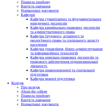
Правила прийому
Вартість навчання
Нормативні документи
Кафедри
Кафедра гуманітарних та фундаментальних
юридичних дисциплін
Кафедра кримінально-правових дисциплін
та адміністративного права
Кафедра трудового, аграрного та
екологічного права та соціального захисту
населення
Кафедра управління, бізнес-адміністрування
та інформаційних технологій
Кафедра цивільно-правових дисциплін та
правового забезпечення підприємницької
діяльності.
Кафедра правоохоронної та спеціальної
підготовки
Кафедра мовної підготовки
Коледж
Про коледж
About the college
Правила прийому
Вартість навчання
Нормативні документи