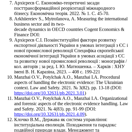
Архієреєв С. Економіко-теоретичні засади
посттрансформаційної реорієнтації міжнародного
бізнесу. Економічна теорія. 2022. № 1. С. 45-70.
Arkhiiereiev S., Mytrofanova, A. Measuring the international
business sector and its two-
decade dynamics in OECD countries Cogent Economics &
Finance DOI:
Архієреєв С.І. Позаінституційні фактори розвитку
експортної діяльності України в умовах інтеграції з ЄС і
нової промислової революції Специфіка європейської
економічної інтеграції України в умовах асоціації з ЄС
та розвитку нової промислової революції : монографія /
кол. авторів ; за ред. І. Ю. Матюшенка. – Харків : ХНУ
імені В. Н. Каразіна, 2023. – 408 с. 199-221
Manzhai O.V., Potylchak A.O., Manzhai I.A. Procedural
aspects of handling the electronic evidence: The Ukrainian
context. Law and Safety. 2021. № 3(82). pp. 13-18 (DOI:
https://doi.org/10.32631/pb.2021.3.01
)
Manzhai O.V., Potylchak A.O., Manzhai I.A. Organizational
and forensic aspects of the electronic evidence handling. Law
and Safety. 2021. № 4(83). pp. 91-99 (DOI:
https://doi.org/10.32631/pb.2021.4.09
).
Клочко В.М., Держава як система управління:
інституціальна еволюція. Походження та парадокс
подвійної природи влади. Менеджмент та