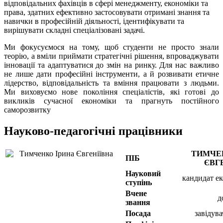
відповідальних фахівців в сфері менеджменту, економіки та
права, здатних ефективно застосовувати отримані знання та
навички в професійній діяльності, ідентифікувати та
вирішувати складні спеціалізовані задачі.
Ми фокусуємося на тому, щоб студенти не просто знали
теорію, а вміли приймати стратегічні рішення, впроваджувати
інновації та адаптуватися до змін на ринку. Для нас важливо
не лише дати професійні інструменти, а й розвивати етичне
лідерство, відповідальність та вміння працювати з людьми.
Ми виховуємо нове покоління спеціалістів, які готові до
викликів сучасної економіки та прагнуть постійного
саморозвитку
Науково-педагогічні працівники
ТИМЧЕ
ПІБ
ЄВГ
Науковий
кандидат е
ступінь
Вчене
д
звання
Посада
завідув