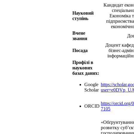
Кандидат еконо
спеціально
Науковий
Економіка т
ступінь
підприємства
економічної
Вчене
До
звання
Доцент кафед
Посада
бізнес-адмін
інформаційн
Профілі в
наукових
базах даних:
Google
https://scholar.go
Scholar
user=e0DVp_U
https://orcid.org
ORCID
7105
«Обґрунтування 
розвитку суб’єк
господарювання