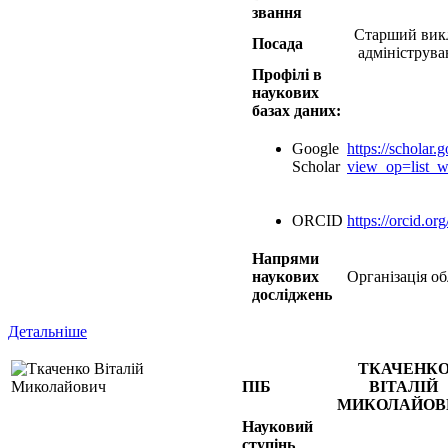
звання
Старший викл
Посада
адмініструва
Профілі в
наукових
базах даних:
Google
https://scholar.
Scholar
view_op=list
ORCID
https://orcid.o
Напрями
наукових
Організація об
досліджень
Детальніше
ТКАЧЕНК
ПІБ
ВІТАЛІЙ
МИКОЛАЙОВ
Науковий
ступінь