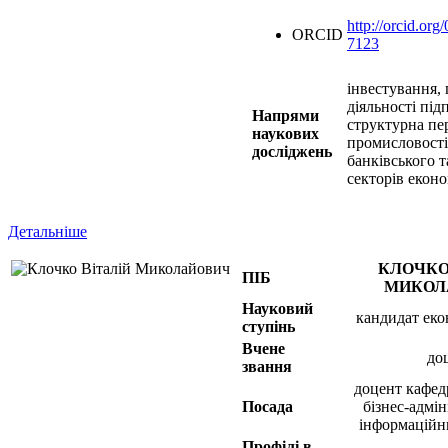
http://orcid.or
ORCID
7123
інвестування,
діяльності під
Напрями
структурна пе
наукових
промисловості
досліджень
банківського 
секторів екон
Детальніше
КЛОЧКО
ПІБ
МИКОЛ
Науковий
кандидат еко
ступінь
Вчене
до
звання
доцент кафед
Посада
бізнес-адмін
інформаційн
Профілі в