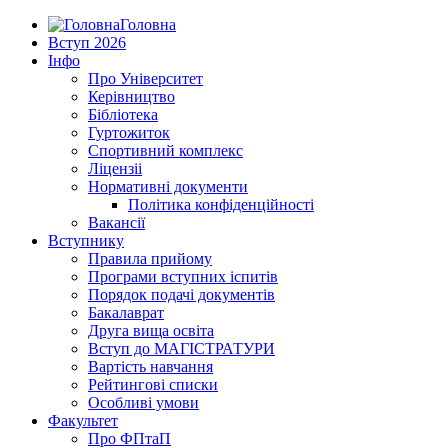
Головна
Вступ 2026
Інфо
Про Університет
Керівництво
Бібліотека
Гуртожиток
Спортивний комплекс
Ліцензіі
Нормативні документи
Політика конфіденційності
Вакансії
Вступнику
Правила прийому
Програми вступних іспитів
Порядок подачі документів
Бакалаврат
Друга вища освіта
Вступ до МАГІСТРАТУРИ
Вартість навчання
Рейтингові списки
Особливі умови
Факультет
Про ФПтаП