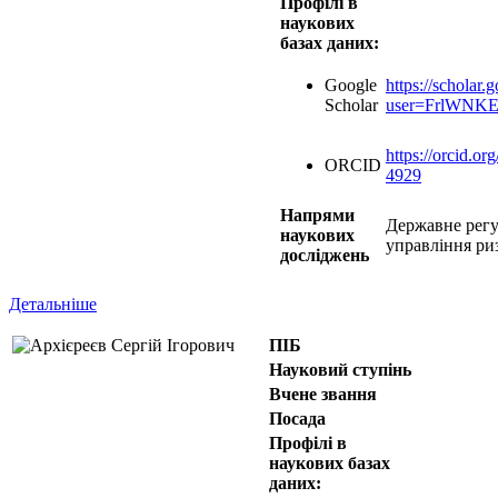
Профілі в
наукових
базах даних:
Google
https://scholar.
Scholar
user=FrlWNK
https://orcid.o
ORCID
4929
Напрями
Державне регу
наукових
управління ри
досліджень
Детальніше
ПІБ
Науковий ступінь
Вчене звання
Посада
Профілі в
наукових базах
даних: