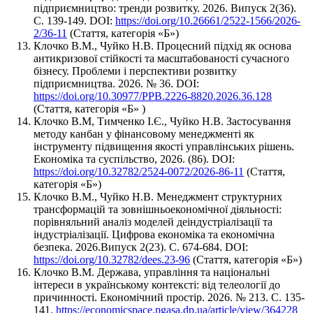
підприємництво: тренди розвитку. 2026. Випуск 2(36).
С. 139-149. DOI:
https://doi.org/10.26661/2522-1566/2026-
2/36-11
(Стаття, категорія «Б»)
Клочко В.М., Чуйко Н.В. Процесний підхід як основа
антикризової стійкості та масштабованості сучасного
бізнесу. Проблеми і перспективи розвитку
підприємництва. 2026. № 36. DOI:
https://doi.org/10.30977/PPB.2226-8820.2026.36.128
(Стаття, категорія «Б» )
Клочко В.М, Тимченко І.Є., Чуйко Н.В. Застосування
методу канбан у фінансовому менеджменті як
інструменту підвищення якості управлінських рішень.
Економіка та суспільство, 2026. (86). DOI:
https://doi.org/10.32782/2524-0072/2026-86-11
(Стаття,
категорія «Б»)
Клочко В.М., Чуйко Н.В. Менеджмент структурних
трансформацій та зовнішньоекономічної діяльності:
порівняльний аналіз моделей деіндустріалізації та
індустріалізації. Цифрова економіка та економічна
безпека. 2026.Випуск 2(23). С. 674-684. DOI:
https://doi.org/10.32782/dees.23-96
(Стаття, категорія «Б»)
Клочко В.М. Держава, управління та національні
інтереси в українському контексті: від телеології до
причинності. Економічний простір. 2026. № 213. С. 135-
141.
https://economicspace.pgasa.dp.ua/article/view/364228