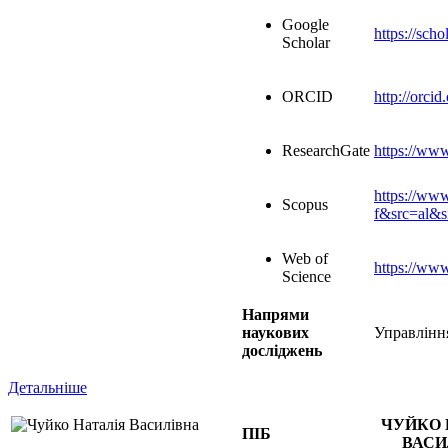
Google
https://sc
Scholar
ORCID
http://orci
ResearchGate
https://www
https://www
Scopus
f&src=al&
Web of
https://ww
Science
Напрями
наукових
Управлінн
досліджень
Детальніше
ЧУЙКО 
ПІБ
ВАСИ