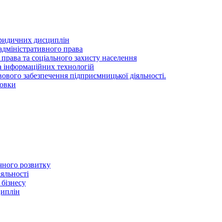
ридичних дисциплін
адміністративного права
 права та соціального захисту населення
та інформаційних технологій
ового забезпечення підприємницької діяльності.
товки
ичного розвитку
іяльності
 бізнесу
циплін