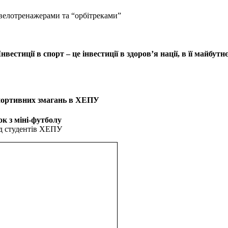
 велотренажерами та “орбітреками”
Інвестиції в спорт – це інвестиції в здоров’я нації, в її майбутнє
портивних змагань в ХЕПУ
к з міні-футболу
д студентів ХЕПУ