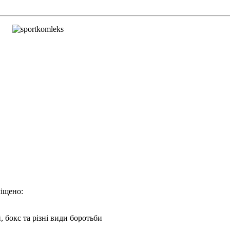
міщено:
 бокс та різні види боротьби