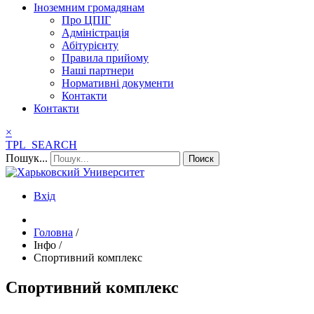
Іноземним громадянам
Про ЦПІГ
Адміністрація
Абітурієнту
Правила прийому
Наші партнери
Нормативні документи
Контакти
Контакти
×
TPL_SEARCH
Пошук...
Поиск
Вхід
Головна
/
Інфо
/
Спортивний комплекс
Спортивний комплекс