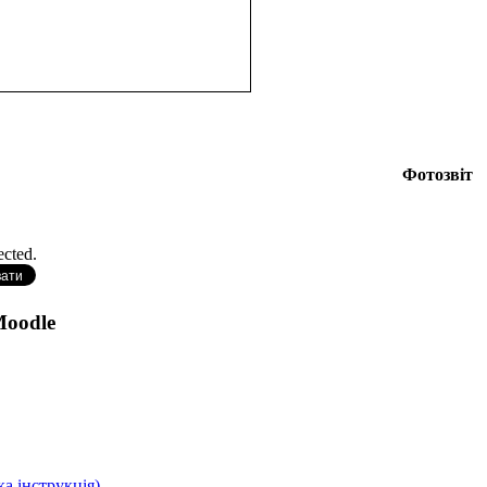
Фотозвіт
ected.
Moodle
а інструкція)