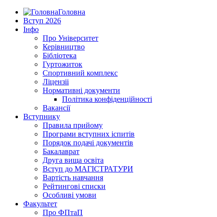
Головна
Вступ 2026
Інфо
Про Університет
Керівництво
Бібліотека
Гуртожиток
Спортивний комплекс
Ліцензіі
Нормативні документи
Політика конфіденційності
Вакансії
Вступнику
Правила прийому
Програми вступних іспитів
Порядок подачі документів
Бакалаврат
Друга вища освіта
Вступ до МАГІСТРАТУРИ
Вартість навчання
Рейтингові списки
Особливі умови
Факультет
Про ФПтаП