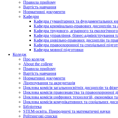
Правила прийому
Вартість навчання
Нормативні документи
Кафедри
Кафедра гуманітарних та фундаментальних ю
Кафедра кримінально-правових дисциплін та 
Кафедра трудового, аграрного та екологічного
Кафедра управління, бізнес-адміністрування 
Кафедра цивільно-правових дисциплін та прав
Кафедра правоохоронної та спеціальної підго
Кафедра мовної підготовки
Коледж
Про коледж
About the college
Правила прийому
Вартість навчання
Нормативні документи
Ліцензування та акредитація
Циклова комісія загальноосвітніх дисциплін та фіз
Циклова комісія правознавства та правоохоронної д
Циклова комісія цифрових технологій, економіки та
Циклова комісія комунікативних та соціальних дис
Бібліотека
STEM-освіта. Природничі та математичні науки
Рейтингові списки