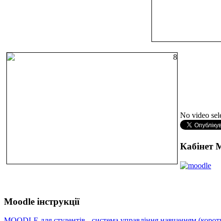
No video sel
Кабінет 
Moodle інструкції
MOODLE для студентів - система управління навчанням (коротк