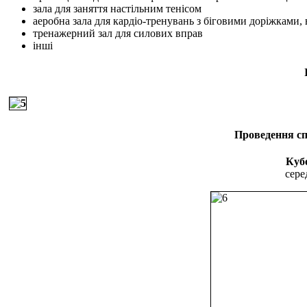
зала для заняття настільним тенісом
аеробна зала для кардіо-тренувань з біговими доріжками,
тренажерний зал для силових вправ
інші
Проведення с
Кубо
сере