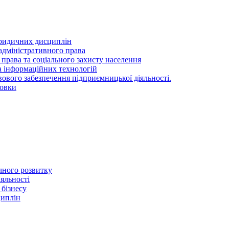
ридичних дисциплін
адміністративного права
 права та соціального захисту населення
та інформаційних технологій
ового забезпечення підприємницької діяльності.
товки
ичного розвитку
іяльності
 бізнесу
циплін