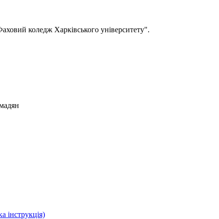
Фаховий коледж Харківського університету".
омадян
а інструкція)