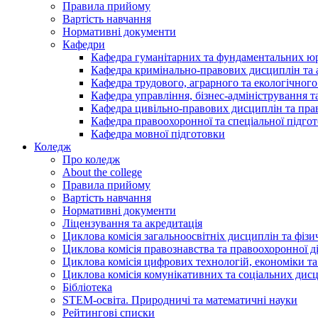
Правила прийому
Вартість навчання
Нормативні документи
Кафедри
Кафедра гуманітарних та фундаментальних ю
Кафедра кримінально-правових дисциплін та 
Кафедра трудового, аграрного та екологічного
Кафедра управління, бізнес-адміністрування 
Кафедра цивільно-правових дисциплін та прав
Кафедра правоохоронної та спеціальної підго
Кафедра мовної підготовки
Коледж
Про коледж
About the college
Правила прийому
Вартість навчання
Нормативні документи
Ліцензування та акредитація
Циклова комісія загальноосвітніх дисциплін та фіз
Циклова комісія правознавства та правоохоронної д
Циклова комісія цифрових технологій, економіки та
Циклова комісія комунікативних та соціальних дис
Бібліотека
STEM-освіта. Природничі та математичні науки
Рейтингові списки