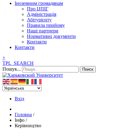
Іноземним громадянам
Про ЦПІГ
Адміністрація
Абітурієнту
Правила прийому
Наші партнери
Нормативні документи
Контакти
Контакти
×
TPL_SEARCH
Пошук...
Поиск
Вхід
Головна
/
Інфо
/
Керівництво