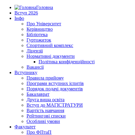
Головна
Вступ 2026
Інфо
Про Університет
Керівництво
Бібліотека
Гуртожиток
Спортивний комплекс
Ліцензіі
Нормативні документи
Політика конфіденційності
Вакансії
Вступнику
Правила прийому
Програми вступних іспитів
Порядок подачі документів
Бакалаврат
Друга вища освіта
Вступ до МАГІСТРАТУРИ
Вартість навчання
Рейтингові списки
Особливі умови
Факультет
Про ФПтаП