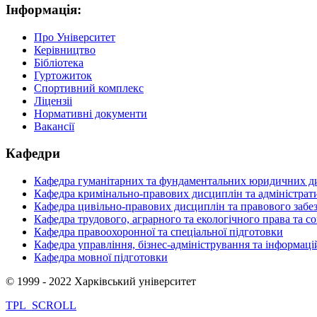
Інформація:
Про Університет
Керівництво
Бібліотека
Гуртожиток
Спортивний комплекс
Ліцензіі
Нормативні документи
Вакансії
Кафедри
Кафедра гуманітарних та фундаментальних юридичних д
Кафедра кримінально-правових дисциплін та адміністрат
Кафедра цивільно-правових дисциплін та правового забез
Кафедра трудового, аграрного та екологічного права та с
Кафедра правоохоронної та спеціальної підготовки
Кафедра управління, бізнес-адміністрування та інформац
Кафедра мовної підготовки
© 1999 - 2022 Харківський університет
TPL_SCROLL