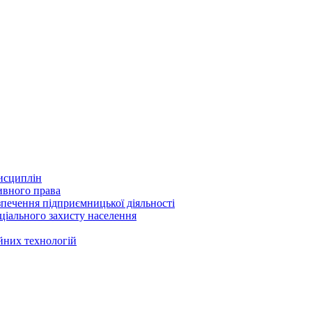
исциплін
ивного права
печення підприємницької діяльності
оціального захисту населення
ійних технологій