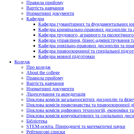
Правила прийому
Вартість навчання
Нормативні документи
Кафедри
Кафедра гуманітарних та фундаментальних ю
Кафедра кримінально-правових дисциплін та 
Кафедра трудового, аграрного та екологічного
Кафедра управління, бізнес-адміністрування 
Кафедра цивільно-правових дисциплін та прав
Кафедра правоохоронної та спеціальної підго
Кафедра мовної підготовки
Коледж
Про коледж
About the college
Правила прийому
Вартість навчання
Нормативні документи
Ліцензування та акредитація
Циклова комісія загальноосвітніх дисциплін та фіз
Циклова комісія правознавства та правоохоронної д
Циклова комісія цифрових технологій, економіки та
Циклова комісія комунікативних та соціальних дис
Бібліотека
STEM-освіта. Природничі та математичні науки
Рейтингові списки