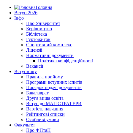
Головна
Вступ 2026
Інфо
Про Університет
Керівництво
Бібліотека
Гуртожиток
Спортивний комплекс
Ліцензіі
Нормативні документи
Політика конфіденційності
Вакансії
Вступнику
Правила прийому
Програми вступних іспитів
Порядок подачі документів
Бакалаврат
Друга вища освіта
Вступ до МАГІСТРАТУРИ
Вартість навчання
Рейтингові списки
Особливі умови
Факультет
Про ФПтаП