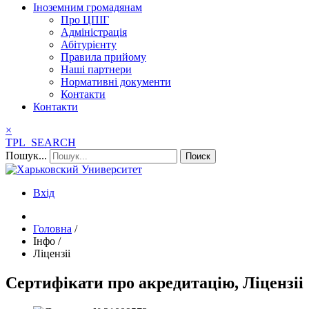
Іноземним громадянам
Про ЦПІГ
Адміністрація
Абітурієнту
Правила прийому
Наші партнери
Нормативні документи
Контакти
Контакти
×
TPL_SEARCH
Пошук...
Поиск
Вхід
Головна
/
Інфо
/
Ліцензіі
Сертифікати про акредитацію, Ліцензіі