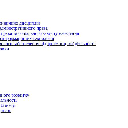
ридичних дисциплін
адміністративного права
 права та соціального захисту населення
та інформаційних технологій
ового забезпечення підприємницької діяльності.
товки
ичного розвитку
іяльності
 бізнесу
циплін