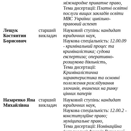
міжнародне приватне право,
Тема дисертації:
Платні освітні
послуги вищих закладів освіти
МВС України: цивільно-
правовий аспект
Лещук
старший
Науковий ступінь:
кандидат
Костянтин
викладач
юридичних наук,
Борисович
Наукова спеціальність:
12.00.09
- кримінальний процес та
криміналістика; судова
експертиза; оперативно-
розшукова діяльність,
Тема дисертації:
Криміналістична
характеристика та основні
положення розслідування
злочинів, вчинених на ринку
цінних паперів
Назаренко Яна
старший
Науковий ступінь:
кандидат
Михайлівна
викладач
юридичних наук,
Наукова спеціальність:
12.00.2 -
конституційне право;
муніципальне право,
Тема дисертації:
Номінаційна