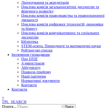
Ліцензування та акредитація
Циклова комісія загальноосвітніх дисциплін та
фізичного розвитку
Циклова комісія правознавства та правоохоронної
діяльності
Циклова комісія цифрових технологій, економіки
та бізнесу
Циклова комісія комунікативних та соціальних
дисциплін
Бібліотека
STEM-освіта. Природничі та математичні науки
Рейтингові списки
Іноземним громадянам
Про ЦПІГ
Адміністрація
Абітурієнту
Правила прийому
Наші партнери
Нормативні документи
Контакти
Контакти
×
TPL_SEARCH
Пошук...
Поиск