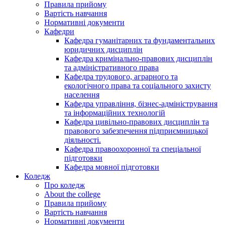
Правила прийому
Вартість навчання
Нормативні документи
Кафедри
Кафедра гуманітарних та фундаментальних
юридичних дисциплін
Кафедра кримінально-правових дисциплін
та адміністративного права
Кафедра трудового, аграрного та
екологічного права та соціального захисту
населення
Кафедра управління, бізнес-адміністрування
та інформаційних технологій
Кафедра цивільно-правових дисциплін та
правового забезпечення підприємницької
діяльності.
Кафедра правоохоронної та спеціальної
підготовки
Кафедра мовної підготовки
Коледж
Про коледж
About the college
Правила прийому
Вартість навчання
Нормативні документи