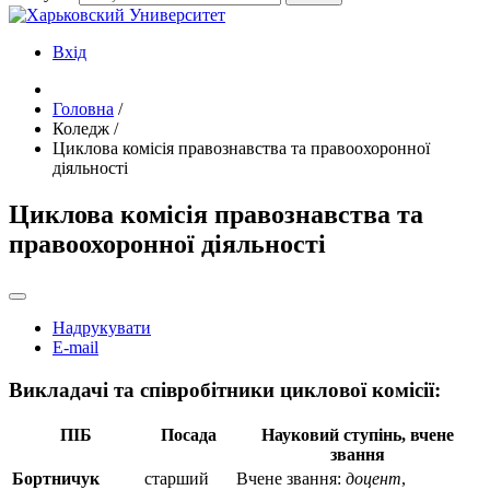
Вхід
Головна
/
Коледж
/
Циклова комісія правознавства та правоохоронної
діяльності
Циклова комісія правознавства та
правоохоронної діяльності
Надрукувати
E-mail
Викладачі та співробітники циклової комісії
:
ПІБ
Посада
Науковий ступінь, вчене
звання
Бортничук
старший
Вчене звання:
доцент
,