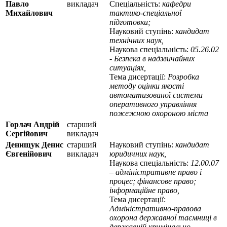
Павло
викладач
Спеціальність:
кафедри
Михайлович
тактико-спеціальної
підготовки;
Науковий ступінь:
кандидат
технічних наук,
Наукова спеціальність:
05.26.02
- Безпека в надзвичайних
ситуаціях,
Тема дисертації:
Розробка
методу оцінки якості
автоматизованої системи
оперативного управління
пожежною охороною міста
Горлач Андрій
старший
Сергійович
викладач
Денищук Денис
старший
Науковий ступінь:
кандидат
Євгенійович
викладач
юридичних наук,
Наукова спеціальність:
12.00.07
– адміністративне право і
процес; фінансове право;
інформаційне право,
Тема дисертації:
Адміністративно-правова
охорона державної таємниці в
державній кримінально-