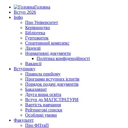
Головна
Вступ 2026
Інфо
Про Університет
Керівництво
Бібліотека
Гуртожиток
Спортивний комплекс
Ліцензіі
Нормативні документи
Політика конфіденційності
Вакансії
Вступнику
Правила прийому
Програми вступних іспитів
Порядок подачі документів
Бакалаврат
Друга вища освіта
Вступ до МАГІСТРАТУРИ
Вартість навчання
Рейтингові списки
Особливі умови
Факультет
Про ФПтаП