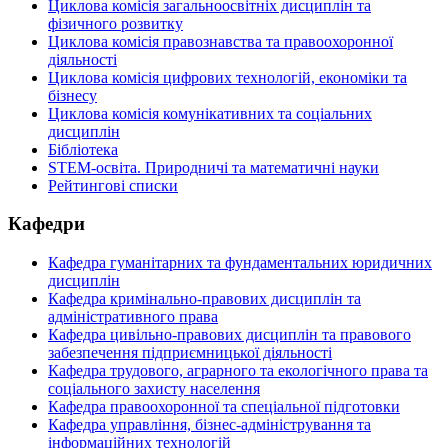
Циклова комісія загальноосвітніх дисциплін та
фізичного розвитку
Циклова комісія правознавства та правоохоронної
діяльності
Циклова комісія цифрових технологій, економіки та
бізнесу
Циклова комісія комунікативних та соціальних
дисциплін
Бібліотека
STEM-освіта. Природничі та математичні науки
Рейтингові списки
Кафедри
Кафедра гуманітарних та фундаментальних юридичних
дисциплін
Кафедра кримінально-правових дисциплін та
адміністративного права
Кафедра цивільно-правових дисциплін та правового
забезпечення підприємницької діяльності
Кафедра трудового, аграрного та екологічного права та
соціального захисту населення
Кафедра правоохоронної та спеціальної підготовки
Кафедра управління, бізнес-адміністрування та
інформаційних технологій