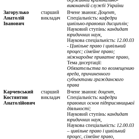
виконавчій службі України
Загорулько
старший
Вчене звання:
Доцент,
Анатолій
викладач
Спеціальність:
кафедри
Іванович
цивільно-правових дисциплін;
Науковий ступінь:
кандидат
юридичних наук,
Наукова спеціальність:
12.00.03
- Цивільне право і цивільний
процес; сімейне право;
міжнародне приватне право,
Тема дисертації:
Обязательства по возмещению
вреда, причиненного
субъектами гражданского
права
Карчевський
старший
Вчене звання:
доцент,
Костянтин
викладач
Спеціальність:
кафедри
Анатолійович
правових основ підприємницької
діяльності;
Науковий ступінь:
кандидат
юридичних наук,
Наукова спеціальність:
12.00.03
– цивільне право і цивільний
процес, сімейне право,