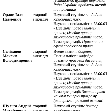
(установча) функція Верховної
Ради України: проблеми теорії
та практики
Орлов Ілля
старший
Науковий ступінь:
кандидат
Павлович
викладач
юридичних наук,
Наукова спеціальність:
12.00.03
- Цивільне право і цивільний
процес; сімейне право;
міжнародне приватне право,
Тема дисертації:
Правочини в
сфері спадкового права
Селіванов
старший
Вчене звання:
доцент,
Максим
викладач
Спеціальність:
кафедра
Володимирович
цивільно-правових дисциплін;
Науковий ступінь:
кандидат
юридичних наук,
Наукова спеціальність:
12.00.03
- Цивільне право і цивільний
процес; сімейне право;
міжнародне приватне право,
Тема дисертації:
Захист права
на комп'ютерну програму
(авторсько-правовий аспект)
Шульга Андрій
старший
Науковий ступінь:
доктор
Михайлович
викладач
юридичних наук,