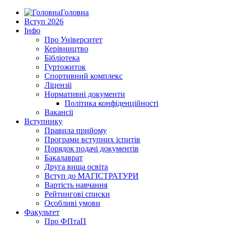
Головна
Вступ 2026
Інфо
Про Університет
Керівництво
Бібліотека
Гуртожиток
Спортивний комплекс
Ліцензіі
Нормативні документи
Політика конфіденційності
Вакансії
Вступнику
Правила прийому
Програми вступних іспитів
Порядок подачі документів
Бакалаврат
Друга вища освіта
Вступ до МАГІСТРАТУРИ
Вартість навчання
Рейтингові списки
Особливі умови
Факультет
Про ФПтаП