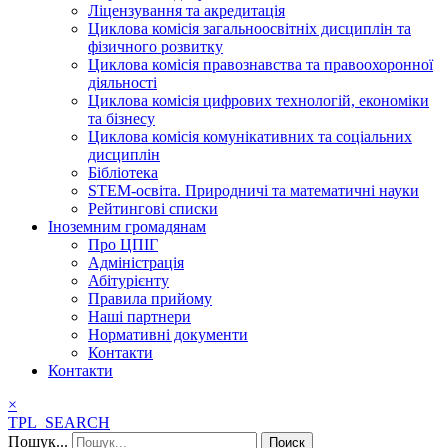
Ліцензування та акредитація
Циклова комісія загальноосвітніх дисциплін та
фізичного розвитку
Циклова комісія правознавства та правоохоронної
діяльності
Циклова комісія цифрових технологій, економіки
та бізнесу
Циклова комісія комунікативних та соціальних
дисциплін
Бібліотека
STEM-освіта. Природничі та математичні науки
Рейтингові списки
Іноземним громадянам
Про ЦПІГ
Адміністрація
Абітурієнту
Правила прийому
Наші партнери
Нормативні документи
Контакти
Контакти
×
TPL_SEARCH
Пошук...
Поиск