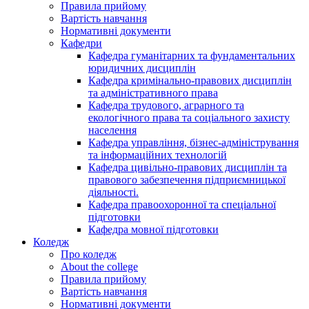
Правила прийому
Вартість навчання
Нормативні документи
Кафедри
Кафедра гуманітарних та фундаментальних
юридичних дисциплін
Кафедра кримінально-правових дисциплін
та адміністративного права
Кафедра трудового, аграрного та
екологічного права та соціального захисту
населення
Кафедра управління, бізнес-адміністрування
та інформаційних технологій
Кафедра цивільно-правових дисциплін та
правового забезпечення підприємницької
діяльності.
Кафедра правоохоронної та спеціальної
підготовки
Кафедра мовної підготовки
Коледж
Про коледж
About the college
Правила прийому
Вартість навчання
Нормативні документи