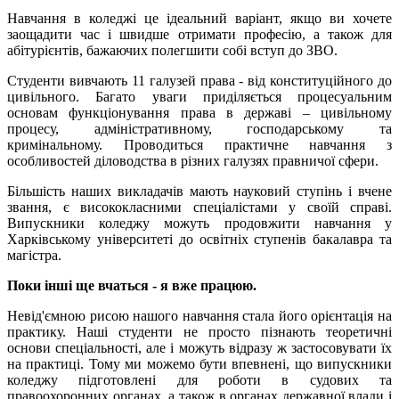
Навчання в коледжі це ідеальний варіант, якщо ви хочете
заощадити час і швидше отримати професію, а також для
абітурієнтів, бажаючих полегшити собі вступ до ЗВО.
Студенти вивчають 11 галузей права - від конституційного до
цивільного. Багато уваги приділяється процесуальним
основам функціонування права в державі – цивільному
процесу, адміністративному, господарському та
кримінальному. Проводиться практичне навчання з
особливостей діловодства в різних галузях правничої сфери.
Більшість наших викладачів мають науковий ступінь і вчене
звання, є висококласними спеціалістами у своїй справі.
Випускники коледжу можуть продовжити навчання у
Харківському університеті до освітніх ступенів бакалавра та
магістра.
Поки інші ще вчаться - я вже працюю.
Невід'ємною рисою нашого навчання стала його орієнтація на
практику. Наші студенти не просто пізнають теоретичні
основи спеціальності, але і можуть відразу ж застосовувати їх
на практиці. Тому ми можемо бути впевнені, що випускники
коледжу підготовлені для роботи в судових та
правоохоронних органах, а також в органах державної влади і