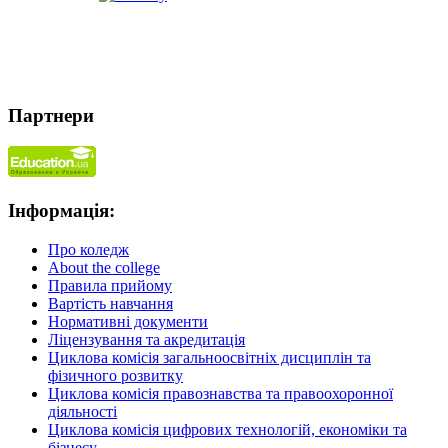
Партнери
Інформація:
Про коледж
About the college
Правила прийому
Вартість навчання
Нормативні документи
Ліцензування та акредитація
Циклова комісія загальноосвітніх дисциплін та
фізичного розвитку
Циклова комісія правознавства та правоохоронної
діяльності
Циклова комісія цифрових технологій, економіки та
бізнесу