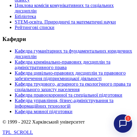
Циклова комісія комунікативних та соціальних
дисциплін
Бібліотека
STEM-освіта. Природничі та математичні науки
Рейтингові списки
Кафедри
Кафедра гуманітарних та фундаментальних юридичних
дисциплін
Кафедра кримінально-правових дисциплін та
адміністративного права
Кафедра цивільно-правових дисциплін та правового
забезпечення підприємницької діяльності
Кафедра трудового, аграрного та екологічного права та
соціального захисту населення
Кафедра правоохоронної та спеціальної підготовки
Кафедра управління, бізнес-адміністрування та
інформаційних технологій
Кафедра мовної підготовки
!
© 1999 - 2022 Харківський університет
TPL_SCROLL