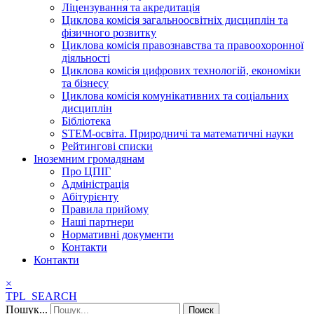
Ліцензування та акредитація
Циклова комісія загальноосвітніх дисциплін та
фізичного розвитку
Циклова комісія правознавства та правоохоронної
діяльності
Циклова комісія цифрових технологій, економіки
та бізнесу
Циклова комісія комунікативних та соціальних
дисциплін
Бібліотека
STEM-освіта. Природничі та математичні науки
Рейтингові списки
Іноземним громадянам
Про ЦПІГ
Адміністрація
Абітурієнту
Правила прийому
Наші партнери
Нормативні документи
Контакти
Контакти
×
TPL_SEARCH
Пошук...
Поиск