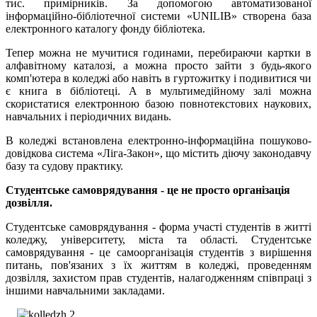
тис. примірників. За допомогою автоматизованої
інформаційно-бібліотечної системи «UNILIB» створена база
електронного каталогу фонду бібліотека.
Тепер можна не мучитися годинами, перебираючи картки в
алфавітному каталозі, а можна просто зайти з будь-якого
комп'ютера в коледжі або навіть в гуртожитку і подивитися чи
є книга в бібліотеці. А в мультимедійному залі можна
скористатися електронною базою повнотекстових наукових,
навчальних і періодичних видань.
В коледжі встановлена електронно-інформаційна пошуково-
довідкова система «Ліга-Закон», що містить діючу законодавчу
базу та судову практику.
Студентське самоврядування - це не просто організація
дозвілля.
Студентське самоврядування - форма участі студентів в житті
коледжу, університету, міста та області. Студентське
самоврядування - це самоорганізація студентів з вирішення
питань, пов'язаних з їх життям в коледжі, проведенням
дозвілля, захистом прав студентів, налагодженням співпраці з
іншими навчальними закладами.