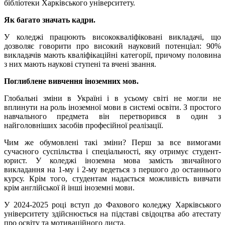
бібліотеки Харківського університету.
Як багато значать кадри.
У коледжі працюють висококваліфіковані викладачі, що
дозволяє говорити про високий науковий потенціал: 90%
викладачів мають кваліфікаційні категорії, причому половина
з них мають наукові ступені та вчені звання.
Поглиблене вивчення іноземних мов.
Глобальні зміни в Україні і в усьому світі не могли не
вплинути на роль іноземної мови в системі освіти. З простого
навчального предмета він перетворився в один з
найголовніших засобів професійної реалізації.
Чим же обумовлені такі зміни? Перш за все вимогами
сучасного суспільства і спеціальності, яку отримує студент-
юрист. У коледжі іноземна мова замість звичайного
викладання на 1-му і 2-му ведеться з першого до останнього
курсу. Крім того, студентам надається можливість вивчати
крім англійської й інші іноземні мови.
У 2024-2025 році вступ до Фахового коледжу Харківського
університету здійснюється на підставі свідоцтва або атестату
про освіту та мотиваційного листа.