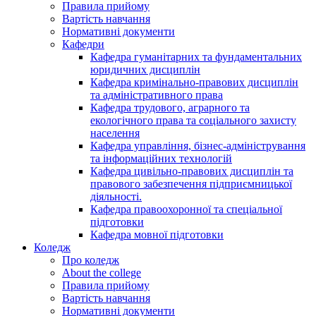
Правила прийому
Вартість навчання
Нормативні документи
Кафедри
Кафедра гуманітарних та фундаментальних
юридичних дисциплін
Кафедра кримінально-правових дисциплін
та адміністративного права
Кафедра трудового, аграрного та
екологічного права та соціального захисту
населення
Кафедра управління, бізнес-адміністрування
та інформаційних технологій
Кафедра цивільно-правових дисциплін та
правового забезпечення підприємницької
діяльності.
Кафедра правоохоронної та спеціальної
підготовки
Кафедра мовної підготовки
Коледж
Про коледж
About the college
Правила прийому
Вартість навчання
Нормативні документи