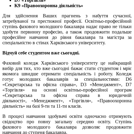
D7
«
Торгівля»
K9
«
Правоохоронна діяльність»
Для здійснення Ваших прагнень з набуття сучасної,
затребуваної та престижної професії. Освітньо-професійний
ступінь фахового молодшого бакалавра надає право не тільки
здобути первинну професію, а також продовжити подальше
професійне навчання до рівня бакалавра та магістра за
спеціальністю в стінах Харківського університету.
Відчуй себе студентом вже сьогодні.
Фаховий коледж Харківського університету це найкращий
вибір для тих, хто вже сьогодні бажає стати студентом і мріє
якомога швидше отримати спеціальність і роботу. Коледж
готує молодших бакалаврів за спеціальностями: D6
«Секретарська та офісна справа», D3 «Менеджмент», D7
«Торгівля» на основі освітньо-професійної програм
«Секретарська та офісна справа в юридичній
діяльності», «Менеджмент», «Торгівля», «Правоохоронна
діяльність» на базі 9-ти та 11-ти класів.
В процесі навчання здобувачі освіти одночасно отримують
свідоцтво про повну загальну середню освіту. Ступінь
фахового молодшого бакалавра дозволяє продовжити
навчання до ступеня бакалавра.