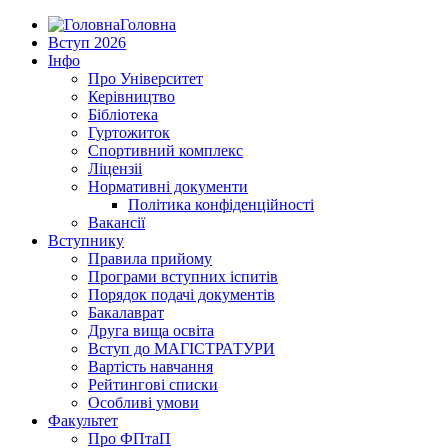
Головна
Вступ 2026
Інфо
Про Університет
Керівництво
Бібліотека
Гуртожиток
Спортивний комплекс
Ліцензіі
Нормативні документи
Політика конфіденційності
Вакансії
Вступнику
Правила прийому
Програми вступних іспитів
Порядок подачі документів
Бакалаврат
Друга вища освіта
Вступ до МАГІСТРАТУРИ
Вартість навчання
Рейтингові списки
Особливі умови
Факультет
Про ФПтаП