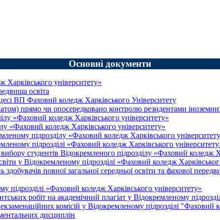
Основні документи
ж Харківського університету»
редвища освіта
оцесі ВП Фаховий коледж Харківського Університету
зіатом) прямо чи опосередковано контролю резидентами іноземн
ілу «Фаховий коледж Харківського університету»
лу «Фаховий коледж Харківського університету»
емленому підрозділу «Фаховий коледж Харківського університет
емленому підрозділі «Фаховий коледж Харківського університету
вибору студентів Відокремленого підрозділу «Фаховий коледж Х
світи у Відокремленому підрозділі «Фаховий коледж Харківськог
здобувачів повної загальної середньої освіти та фахової передв
му підрозділі «Фаховий коледж Харківського університету»
тських робіт на академічний плагіат у Відокремленому підрозді
екзаменаційних комісій у Відокремленому підрозділі "Фаховий 
аментальних дисциплін