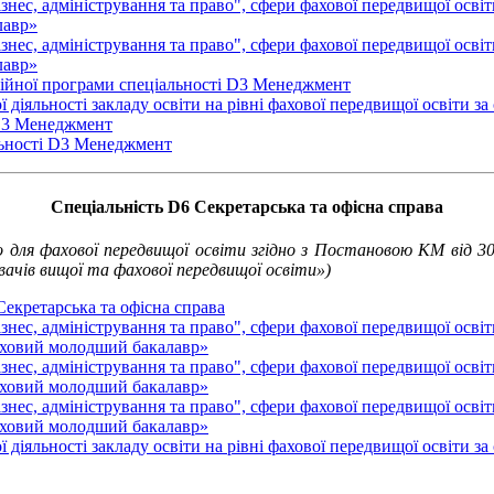
Бізнес, адміністрування та право", сфери фахової передвищої осв
лавр»
Бізнес, адміністрування та право", сфери фахової передвищої осв
лавр»
сійної програми спеціальності D3 Менеджмент
ї діяльності закладу освіти на рівні фахової передвищої освіти 
 D3 Менеджмент
льності D3 Менеджмент
Спеціальність D6 Секретарська та офісна справа
о для фахової передвищої освіти згідно з Постановою КМ від 30
увачів вищої та фахової передвищої освіти»)
Секретарська та офісна справа
ізнес, адміністрування та право", сфери фахової передвищої осві
фаховий молодший бакалавр»
ізнес, адміністрування та право", сфери фахової передвищої осві
фаховий молодший бакалавр»
ізнес, адміністрування та право", сфери фахової передвищої осві
фаховий молодший бакалавр»
ї діяльності закладу освіти на рівні фахової передвищої освіти з