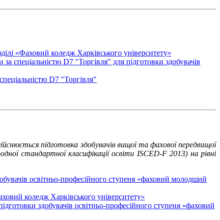
озділі «Фаховий коледж Харківського університету»
и за спеціальністю D7 "Торгівля" для підготовки здобувачів
а спеціальністю D7 "Торгівля"
здійснюється підготовка здобувачів вищої та фахової передвищої
одної стандартної класифікації освіти ISCED-F 2013) на рівні
здобувачів освітньо-професійного ступеня «фаховий молодший
«Фаховий коледж Харківського університету»
 підготовки здобувачів освітньо-професійного ступеня «фаховий