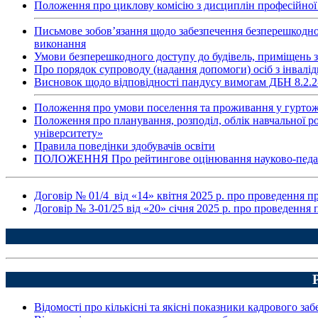
Положення про циклову комісію з дисциплін професійної
Письмове зобов’язання щодо забезпечення безперешкодного
виконання
Умови безперешкодного доступу до будівель, приміщень з
Про порядок супроводу (надання допомоги) осіб з інвалі
Висновок щодо відповідності пандусу вимогам ДБН 8.2.2-
Положення про умови поселення та проживання у гуртожи
Положення про планування, розподіл, облік навчальної р
університету»
Правила поведінки здобувачів освіти
ПОЛОЖЕННЯ Про рейтингове оцінювання науково-педагог
Договір № 01/4 від «14» квітня 2025 р. про проведення п
Договір № 3-01/25 від «20» січня 2025 р. про проведення
Відомості про кількісні та якісні показники кадрового заб