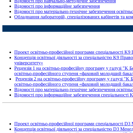
Відомості про навчально-методичне забезпечення
Відомості про інформаційне забезпечення
Відомості про матеріально-технічне забезпечення освітньої
Обладнання лабораторій, спеціалізованих кабінетів та ко
Проект освітньо-професійної програми спеціальності K9 
Концепція освітньої діяльності за спеціальністю K9 Прав
університету»
Рецензія 1 на освітньо-професійну програму у галузі "K Б
освітньо-професійного ступеня «фаховий молодший бака
Рецензія 2 на освітньо-професійну програму у галузі "K 
освітньо-професійного ступеня «фаховий молодший бака
Відомості про матеріально-технічне забезпечення освітньо
Відомості про інформаційне забезпечення спеціальності 
Проект освітньо-професійної програми спеціальності D
Концепція освітньої діяльності за спеціальністю D3 Мене