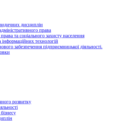
ридичних дисциплін
адміністративного права
 права та соціального захисту населення
та інформаційних технологій
ового забезпечення підприємницької діяльності.
товки
ичного розвитку
іяльності
 бізнесу
циплін