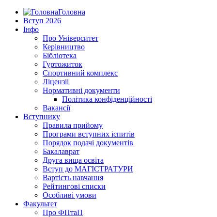
Головна
Вступ 2026
Інфо
Про Університет
Керівництво
Бібліотека
Гуртожиток
Спортивний комплекс
Ліцензіі
Нормативні документи
Політика конфіденційності
Вакансії
Вступнику
Правила прийому
Програми вступних іспитів
Порядок подачі документів
Бакалаврат
Друга вища освіта
Вступ до МАГІСТРАТУРИ
Вартість навчання
Рейтингові списки
Особливі умови
Факультет
Про ФПтаП