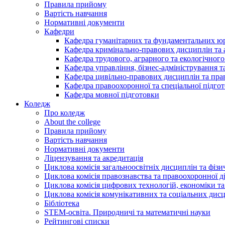
Правила прийому
Вартість навчання
Нормативні документи
Кафедри
Кафедра гуманітарних та фундаментальних ю
Кафедра кримінально-правових дисциплін та 
Кафедра трудового, аграрного та екологічного
Кафедра управління, бізнес-адміністрування 
Кафедра цивільно-правових дисциплін та прав
Кафедра правоохоронної та спеціальної підго
Кафедра мовної підготовки
Коледж
Про коледж
About the college
Правила прийому
Вартість навчання
Нормативні документи
Ліцензування та акредитація
Циклова комісія загальноосвітніх дисциплін та фіз
Циклова комісія правознавства та правоохоронної д
Циклова комісія цифрових технологій, економіки та
Циклова комісія комунікативних та соціальних дис
Бібліотека
STEM-освіта. Природничі та математичні науки
Рейтингові списки