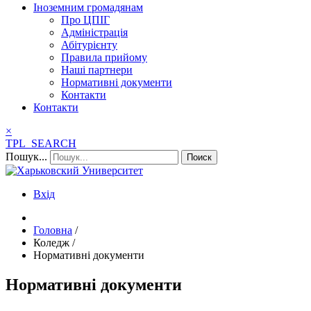
Іноземним громадянам
Про ЦПІГ
Адміністрація
Абітурієнту
Правила прийому
Наші партнери
Нормативні документи
Контакти
Контакти
×
TPL_SEARCH
Пошук...
Поиск
Вхід
Головна
/
Коледж
/
Нормативні документи
Нормативні документи