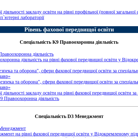
 діяльності закладу освіти на рівні профільної (повної загальної 
мп`ютерні лабораторії
Рівень фахової передвищої освіти
Спеціальність K9 Правоохоронна діяльність
Правоохоронна діяльність
оохоронна діяльність на рівні фахової передвищої освіти у Відо
езпека та оборона", сфери фахової передвищої освіти за спеціал
лавр»
Безпека та оборона", сфери фахової передвищої освіти за спеціал
лавр»
ї діяльності закладу освіти на рівні фахової передвищої освіти з
K9 Правоохоронна діяльність
Спеціальність D3 Менеджмент
3 Менеджмент
джмент на рівні фахової передвищої освіти у Відокремленому пі