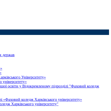
их держав
у»
»
арківського Університету»
о університету»
ищої освіти у Відокремленому підрозділі "Фаховий коледж
лі «Фаховий коледж Харківського університету»
коледж Харківського університету"