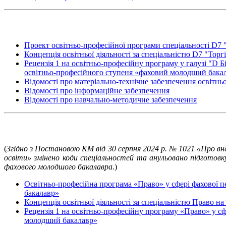
Проект освітньо-професійної програми спеціальності D7 
Концепція освітньої діяльності за спеціальністю D7 "Тор
Рецензія 1 на освітньо-професійну програму у галузі "D Б
освітньо-професійного ступеня «фаховий молодший бака
Відомості про матеріально-технічне забезпечення освітньої
Відомості про інформаційне забезпечення
Відомості про навчально-методичне забезпечення
(
Згідно з Постановою КМ від 30 серпня 2024 р. № 1021 «Про внес
освіти» змінено коди спеціальностей та анульовано підготовк
фахового молодшого бакалавра.
)
Освітньо-професійна програма «Право» у сфері фахової п
бакалавр»
Концепція освітньої діяльності за спеціальністю Право н
Рецензія 1 на освітньо-професійну програму «Право» у сф
молодший бакалавр»