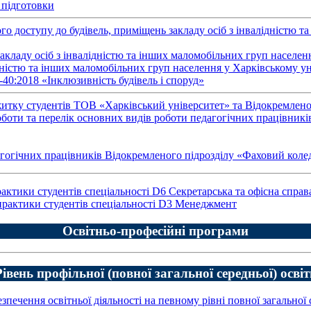
 підготовки
 доступу до будівель, приміщень закладу осіб з інвалідністю та
акладу осіб з інвалідністю та інших маломобільних груп населен
дністю та інших маломобільних груп населення у Харківському ун
40:2018 «Інклюзивність будівель і споруд»
тку студентів ТОВ «Харківський університет» та Відокремлено
оботи та перелік основних видів роботи педагогічних працівник
ічних працівників Відокремленого підрозділу «Фаховий колед
рактики студентів спеціальності D6 Секретарська та офісна справ
 практики студентів спеціальності D3 Менеджмент
Освітньо-професійні програми
Рівень профільної (повної загальної середньої) освіт
езпечення освітньої діяльності на певному рівні повної загальної 