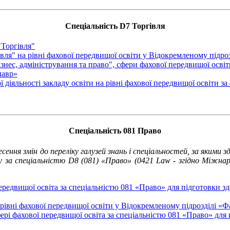
Спеціальність D7 Торгівля
"Торгівля"
гівля" на рівні фахової передвищої освіти у Відокремленому підр
ізнес, адміністрування та право", сфери фахової передвищої освіт
лавр»
 діяльності закладу освіти на рівні фахової передвищої освіти з
Спеціальність 081 Право
ення змін до переліку галузей знань і спеціальностей, за якими 
у за спеціальністю D8 (081) «Право» (0421 Law - згідно Міжнар
ередвищої освіта за спеціальністю 081 «Право» для підготовки 
а рівні фахової передвищої освіти у Відокремленому підрозділі 
ері фахової передвищої освіта за спеціальністю 081 «Право» для