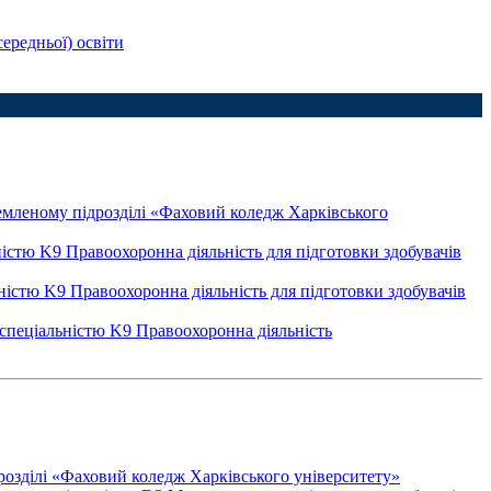
середньої) освіти
кремленому підрозділі «Фаховий коледж Харківського
ьністю K9 Правоохоронна діяльність для підготовки здобувачів
ьністю K9 Правоохоронна діяльність для підготовки здобувачів
а спеціальністю K9 Правоохоронна діяльність
дрозділі «Фаховий коледж Харківського університету»