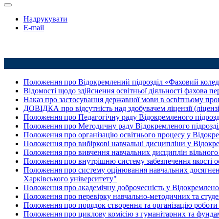
Надрукувати
E-mail
Положення про Відокремлений підрозділ «Фаховий колед
Відомості щодо здійснення освітньої діяльності фахова пе
Наказ про застосування державної мови в освітньому пр
ДОВІДКА про відсутність над здобувачем ліцензії (ліцен
Положення про Педагогічну раду Відокремленого підрозд
Положення про Методичну раду Відокремленого підрозді
Положення про організацію освітнього процесу у Відокр
Положення про вибіркові навчальні дисципліни у Відокр
Положення про вивчення навчальних дисциплін вільного 
Положення про внутрішню систему забезпечення якості о
Положення про систему оцінювання навчальних досягнень 
Харківського університету"
Положення про академічну доброчесність у Відокремлено
Положення про перевірку навчально-методичних та студен
Положення про порядок створення та організацію роботи 
Положення про циклову комісію з гуманітарних та фунд