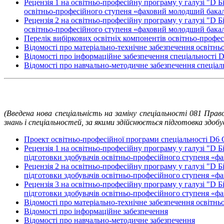
Рецензія 1 на освітньо-професійну програму у галузі "D 
освітньо-професійного ступеня «фаховий молодший бака
Рецензія 2 на освітньо-професійну програму у галузі "D 
освітньо-професійного ступеня «фаховий молодший бака
Перелік вибіркових освітніх компонентів освітньо-профе
Відомості про матеріально-технічне забезпечення освітньо
Відомості про інформаційне забезпечення спеціальності
Відомості про навчально-методичне забезпечення спеціа
(Введена нова спеціальність на заміну спеціальності 081 Прав
знань і спеціальностей, за якими здійснюється підготовка здоб
Проект освітньо-професійної програми спеціальності D6 
Рецензія 1 на освітньо-професійну програму у галузі "D Б
підготовки здобувачів освітньо-професійного ступеня «
Рецензія 2 на освітньо-професійну програму у галузі "D Б
підготовки здобувачів освітньо-професійного ступеня «
Рецензія 3 на освітньо-професійну програму у галузі "D Б
підготовки здобувачів освітньо-професійного ступеня «
Відомості про матеріально-технічне забезпечення освітньо
Відомості про інформаційне забезпечення
Відомості про навчально-методичне забезпечення