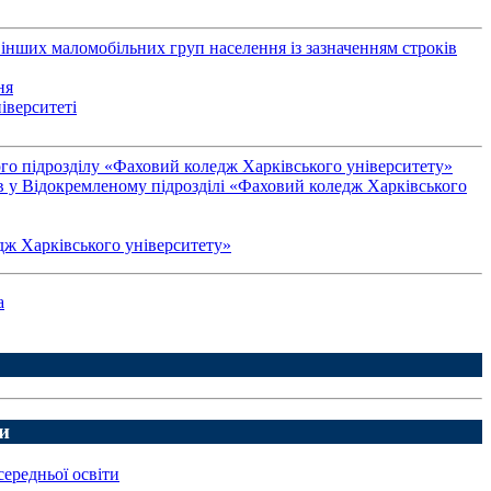
 інших маломобільних груп населення із зазначенням строків
ня
іверситеті
го підрозділу «Фаховий коледж Харківського університету»
ів у Відокремленому підрозділі «Фаховий коледж Харківського
ж Харківського університету»
а
и
середньої освіти