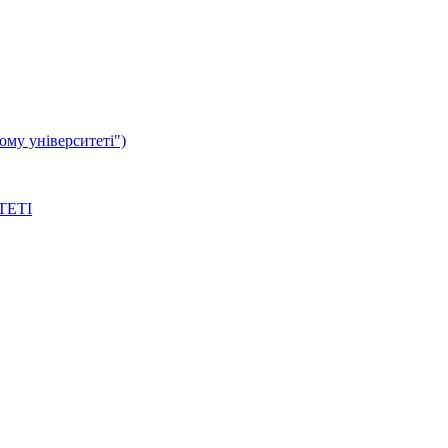
му університеті")
ТЕТІ