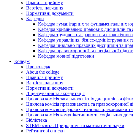
Правила прийому
Вартість навчання
Нормативні документи
Кафедри
Кафедра гуманітарних та фундаментальних ю
Кафедра кримінально-правових дисциплін та 
Кафедра трудового, аграрного та екологічного
Кафедра управління, бізнес-адміністрування 
Кафедра цивільно-правових дисциплін та прав
Кафедра правоохоронної та спеціальної підго
Кафедра мовної підготовки
Коледж
Про коледж
About the college
Правила прийому
Вартість навчання
Нормативні документи
Ліцензування та акредитація
Циклова комісія загальноосвітніх дисциплін та фіз
Циклова комісія правознавства та правоохоронної д
Циклова комісія цифрових технологій, економіки та
Циклова комісія комунікативних та соціальних дис
Бібліотека
STEM-освіта. Природничі та математичні науки
Рейтингові списки