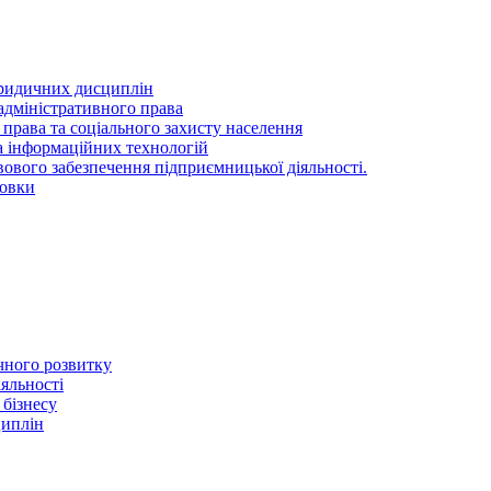
ридичних дисциплін
адміністративного права
 права та соціального захисту населення
та інформаційних технологій
ового забезпечення підприємницької діяльності.
товки
ичного розвитку
іяльності
 бізнесу
циплін