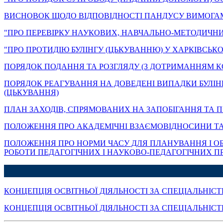
ВИСНОВОК ЩОДО ВІДПОВІДНОСТІ ПАНДУСУ ВИМОГАМ ДБН
"ПРО ПЕРЕВІРКУ НАУКОВИХ, НАВЧАЛЬНО-МЕТОДИЧНИХ
"ПРО ПРОТИДІЮ БУЛІНГУ (ЦЬКУВАННЮ) У ХАРКІВСЬКО
ПОРЯДОК ПОДАННЯ ТА РОЗГЛЯДУ (З ДОТРИМАННЯМ КО
ПОРЯДОК РЕАГУВАННЯ НА ДОВЕДЕНІ ВИПАДКИ БУЛІНГУ
(ЦЬКУВАННЯ)
ПЛАН ЗАХОДІВ, СПРЯМОВАНИХ НА ЗАПОБІГАННЯ ТА П
ПОЛОЖЕННЯ ПРО АКАДЕМІЧНІ ВЗАЄМОВІДНОСИНИ ТА 
ПОЛОЖЕННЯ ПРО НОРМИ ЧАСУ ДЛЯ ПЛАНУВАННЯ І ОБЛ
РОБОТИ ПЕДАГОГІЧНИХ І НАУКОВО-ПЕДАГОГІЧНИХ ПР
КОНЦЕПЦІЯ ОСВІТНЬОЇ ДІЯЛЬНОСТІ ЗА СПЕЦІАЛЬНІС
КОНЦЕПЦІЯ ОСВІТНЬОЇ ДІЯЛЬНОСТІ ЗА СПЕЦІАЛЬНІСТ