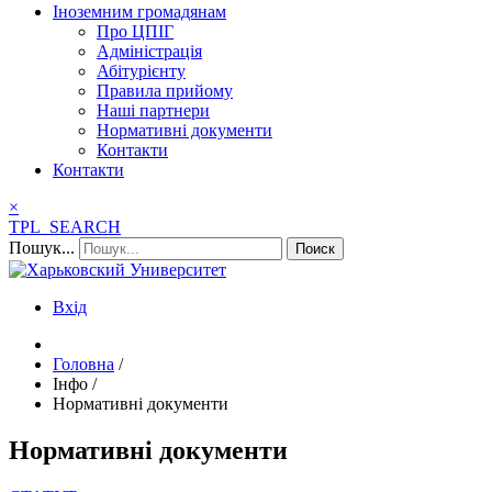
Іноземним громадянам
Про ЦПІГ
Адміністрація
Абітурієнту
Правила прийому
Наші партнери
Нормативні документи
Контакти
Контакти
×
TPL_SEARCH
Пошук...
Поиск
Вхід
Головна
/
Інфо
/
Нормативні документи
Нормативні документи