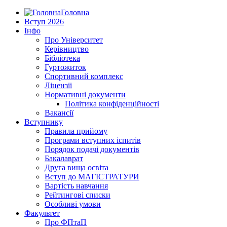
Головна
Вступ 2026
Інфо
Про Університет
Керівництво
Бібліотека
Гуртожиток
Спортивний комплекс
Ліцензіі
Нормативні документи
Політика конфіденційності
Вакансії
Вступнику
Правила прийому
Програми вступних іспитів
Порядок подачі документів
Бакалаврат
Друга вища освіта
Вступ до МАГІСТРАТУРИ
Вартість навчання
Рейтингові списки
Особливі умови
Факультет
Про ФПтаП