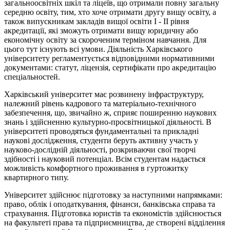
загальноосвітніх шкіл та ліцеїв, що отримали повну загальну
середню освіту, тим, хто хоче отримати другу вищу освіту, а
також випускникам закладів вищої освіти I - II рівня
акредитації, які зможуть отримати вищу юридичну або
економічну освіту за скороченим терміном навчання. Для
цього тут існують всі умови. Діяльність Харківського
університету регламентується відповідними нормативними
документами: статут, ліцензія, сертифікати про акредитацію
спеціальностей.
Харківський університет має розвинену інфраструктуру,
належний рівень кадрового та матеріально-технічного
забезпечення, що, звичайно ж, сприяє поширенню наукових
знань і здійсненню культурно-просвітницької діяльності. В
університеті проводяться фундаментальні та прикладні
наукові дослідження, студенти беруть активну участь у
науково-дослідній діяльності, розкриваючи свої творчі
здібності і науковий потенціал. Всім студентам надається
можливість комфортного проживання в гуртожитку
квартирного типу.
Університет здійснює підготовку за наступними напрямками:
право, облік і оподаткування, фінанси, банківська справа та
страхування. Підготовка юристів та економістів здійснюється
на факультеті права та підприємництва, де створені відділення