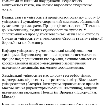
грамотами та цінними подарунками. Редколегією
випускається газета, яка наочно відображає студентське
життя.
Велика увага в університеті приділяється розвитку спорту. В
університеті функціонує спортивний комплекс, обладнаний
сучасними тренажерами. Працює фітнес-зал, секції Таеквон-
до, кік-боксингу, східних єдиноборств та футболу. У
спорткомплексі проводяться товариські матчі з міні-футболу.
Студенти університету є чемпіонами Європи та світу з вільної
боротьби та кік-боксингу.
Кафедри університету укомплектовані кваліфікованими
фахівцями. Науково-педагогічний персонал систематично
працює над підвищенням кваліфікації, активно займається
удосконаленням науково-методичного забезпечення
навчальних дисциплін, науковими дослідженнями.
Харківський університет має широку географію тісних
партнерських відносин з університетами світу: Віденським
університетом (Австрія), Інститутом європейського права ім.
Макса-Планка (Франкфурт-на-Майні, Німеччина), вищими
навчальними закладами Польщі (м. Вроцлав) і Білорусії (м.
Мінськ).
Науково-педагогічний персонал університету багато уваги