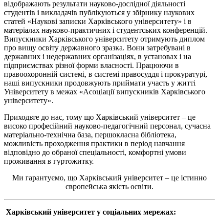
відображають результати науково-дослідної діяльності
студентів і викладачів публікуються у збірнику наукових
статей «Наукові записки Харківського університету» і в
матеріалах науково-практичних і студентських конференцій.
Випускники Харківського університету отримують диплом
про вищу освіту державного зразка. Вони затребувані в
державних і недержавних організаціях, в установах і на
підприємствах різної форми власності. Працюючи в
правоохоронній системі, в системі правосуддя і прокуратурі,
наші випускники продовжують приймати участь у житті
Університету в межах «Асоціації випускників Харківського
університету».
Приходьте до нас, тому що Харківський університет – це
високо професійний науково-педагогічний персонал, сучасна
матеріально-технічна база, першокласна бібліотека,
можливість проходження практики в період навчання
відповідно до обраної спеціальності, комфортні умови
проживання в гуртожитку.
Ми гарантуємо, що Харківський університет – це істинно
європейська якість освіти.
Харківський університет у соціальних мережах: