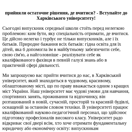
прийняли остаточне рішення, де вчитися? - Вступайте до
Харківського університету!
Сьогодні випускник середньої школи стоїть перед нелегкою
проблемою: ким бути, яку спеціальність отримати, де вчитися.
Це дійсно нелегко і турбує не тільки випускників, але і їх
батьків. Природне бажання всіх батьків: гідна освіта для їх
дітей, яка б допомогла їм в майбутньому забезпечити себе,
свою сім'ю, а найголовніше - реалізувати себе як
кваліфікованого фахівця в певній галузі знань або в
практичній сфері діяльності.
Ми запрошуємо вас прийти вчитися до нас, в Харківський
університет, який знаходиться в чудовому, красивому,
облаштованому місті, що по праву вважається одним з кращих
міст України. Наш університет має чудові умови для навчання,
спортивних занять, проживання та відпочинку, він
розташований в новій, сучасній, просторій та красивій будівлі,
оснащеній за останнім словом техніки. В університеті працює
кваліфікований науково-педагогічний персонал, що здійснює
підготовку професіоналів високого класу. Університет радо
відкриває свої двері всім, хто хоче отримати фундаментальну
юридичну або економічну освіту: випускникам