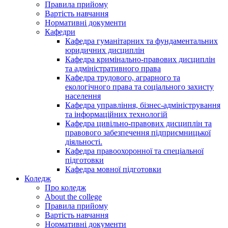
Правила прийому
Вартість навчання
Нормативні документи
Кафедри
Кафедра гуманітарних та фундаментальних
юридичних дисциплін
Кафедра кримінально-правових дисциплін
та адміністративного права
Кафедра трудового, аграрного та
екологічного права та соціального захисту
населення
Кафедра управління, бізнес-адміністрування
та інформаційних технологій
Кафедра цивільно-правових дисциплін та
правового забезпечення підприємницької
діяльності.
Кафедра правоохоронної та спеціальної
підготовки
Кафедра мовної підготовки
Коледж
Про коледж
About the college
Правила прийому
Вартість навчання
Нормативні документи