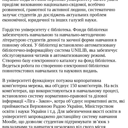
приділяє вихованню національно-свідомої, всебічно
розвиненої, грамотної та активної людини, систематично
залучає студентів до досліджень актуальних проблем
економічної, юридичної та інших галузей науки.
Гордістю університету є бібліотека. Фонди бібліотеки
забезпечують навчальною та навчально-методичною
літературою студентів денної та заочної форми навчання в
повному обсязі. У бібліотеці встановлено автоматизовану
бібліотечно-інформаційну система UNILIB, яка забезпечує
обслуговування читачів в автоматизованому режимі.
Створено базу електронного каталогу на фонд бібліотеки.
Ведеться робота по створенню електронної бібліотеки
повнотекстових навчальних та наукових видань.
В університеті функціонує потужна корпоративна
комп'ютерна мережа, яка об'єднує 150 комп'ютерів. На всіх
комп'ютерах, що використовуються в навчальному процесі,
встановлено систему нормативно-правової та ділової
інформації «Ліга - Закон», котра об’єднує нормативні акти, які
приймаються Верховною Радою України, Міністерством
освіти і науки України і т.д. Для забезпечення якості освіти в
університеті запроваджено дистанційну систему навчання
Moodle, що дозволяє студентам підтримувати зв’язок з
викладачами та навчатися незалежно від свого місця