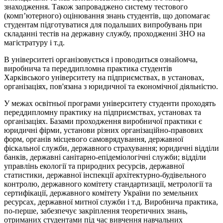
знаходження. Також запроваджено систему тестового
(комп’ютерного) оцінювання знань студентів, що допомагає
студентам підготуватися для подальших випробувань при
складанні тестів на державну службу, проходженні ЗНО на
магістратуру і т.д.
В університеті організовується і проводиться ознайомча,
виробнича та переддипломна практика студентів
Харківського університету на підприємствах, в установах,
організаціях, пов'язана з юридичної та економічної діяльністю.
У межах освітньої програми університету студенти проходять
переддипломну практику на підприємствах, установах та
організаціях. Базами проходження виробничої практики є
юридичні фірми, установи різних організаційно-правових
форм, органів місцевого самоврядування, державної
фіскальної служби, державного страхування; юридичні відділи
банків, державні санітарно-епідеміологічні служби; відділи
управлінь екології та природних ресурсів, державної
статистики, державної інспекції архітектурно-будівельного
контролю, державного комітету стандартизації, метрології та
сертифікації, державного комітету України по земельних
ресурсах, державної митної служби і т.д. Виробнича практика,
по-перше, забезпечує закріплення теоретичних знань,
отриманих студентами під час вивчення навчальних