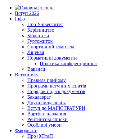
Головна
Вступ 2026
Інфо
Про Університет
Керівництво
Бібліотека
Гуртожиток
Спортивний комплекс
Ліцензіі
Нормативні документи
Політика конфіденційності
Вакансії
Вступнику
Правила прийому
Програми вступних іспитів
Порядок подачі документів
Бакалаврат
Друга вища освіта
Вступ до МАГІСТРАТУРИ
Вартість навчання
Рейтингові списки
Особливі умови
Факультет
Про ФПтаП