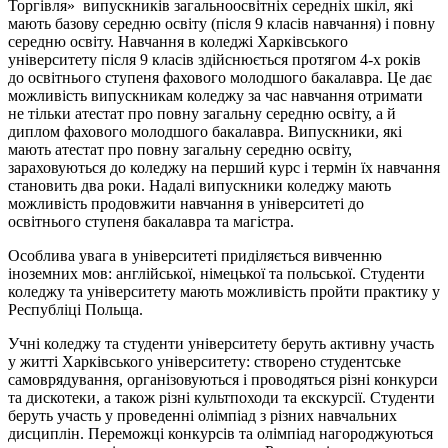
Торгівля» випускників загальноосвітніх середніх шкіл, які
мають базову середню освіту (після 9 класів навчання) і повну
середню освіту. Навчання в коледжі Харківського
університету після 9 класів здійснюється протягом 4-х років
до освітнього ступеня фахового молодшого бакалавра. Це дає
можливість випускникам коледжу за час навчання отримати
не тільки атестат про повну загальну середню освіту, а й
диплом фахового молодшого бакалавра. Випускники, які
мають атестат про повну загальну середню освіту,
зараховуються до коледжу на перший курс і термін їх навчання
становить два роки. Надалі випускники коледжу мають
можливість продовжити навчання в університеті до
освітнього ступеня бакалавра та магістра.
Особлива увага в університеті приділяється вивченню
іноземних мов: англійської, німецької та польської. Студенти
коледжу та університету мають можливість пройти практику у
Республіці Польща.
Учні коледжу та студенти університету беруть активну участь
у житті Харківського університету: створено студентське
самоврядування, організовуються і проводяться різні конкурси
та дискотеки, а також різні культпоходи та екскурсії. Студенти
беруть участь у проведенні олімпіад з різних навчальних
дисциплін. Переможці конкурсів та олімпіад нагороджуються