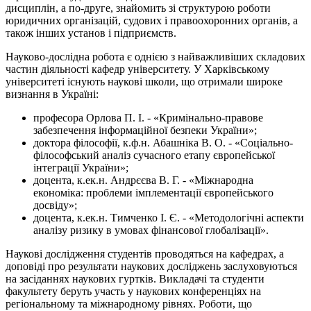
дисциплін, а по-друге, знайомить зі структурою роботи
юридичних організацій, судових і правоохоронних органів, а
також інших установ і підприємств.
Науково-дослідна робота є однією з найважливіших складових
частин діяльності кафедр університету. У Харківському
університеті існують наукові школи, що отримали широке
визнання в Україні:
професора Орлова П. І. - «Кримінально-правове
забезпечення інформаційної безпеки України»;
доктора філософії, к.ф.н. Абашніка В. О. - «Соціально-
філософський аналіз сучасного етапу європейської
інтеграції України»;
доцента, к.ек.н. Андрєєва В. Г. - «Міжнародна
економіка: проблеми імплементації європейського
досвіду»;
доцента, к.ек.н. Тимченко І. Є. - «Методологічні аспекти
аналізу ризику в умовах фінансової глобалізації».
Наукові дослідження студентів проводяться на кафедрах, а
доповіді про результати наукових досліджень заслуховуються
на засіданнях наукових гуртків. Викладачі та студенти
факультету беруть участь у наукових конференціях на
регіональному та міжнародному рівнях. Роботи, що