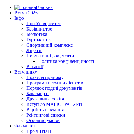
Головна
Вступ 2026
Інфо
Про Університет
Керівництво
Бібліотека
Гуртожиток
Спортивний комплекс
Ліцензіі
Нормативні документи
Політика конфіденційності
Вакансії
Вступнику
Правила прийому
Програми вступних іспитів
Порядок подачі документів
Бакалаврат
Друга вища освіта
Вступ до МАГІСТРАТУРИ
Вартість навчання
Рейтингові списки
Особливі умови
Факультет
Про ФПтаП