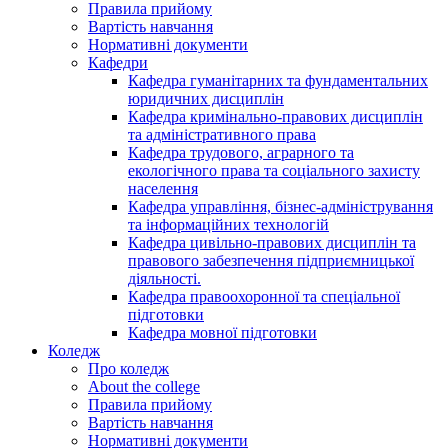
Правила прийому
Вартість навчання
Нормативні документи
Кафедри
Кафедра гуманітарних та фундаментальних
юридичних дисциплін
Кафедра кримінально-правових дисциплін
та адміністративного права
Кафедра трудового, аграрного та
екологічного права та соціального захисту
населення
Кафедра управління, бізнес-адміністрування
та інформаційних технологій
Кафедра цивільно-правових дисциплін та
правового забезпечення підприємницької
діяльності.
Кафедра правоохоронної та спеціальної
підготовки
Кафедра мовної підготовки
Коледж
Про коледж
About the college
Правила прийому
Вартість навчання
Нормативні документи