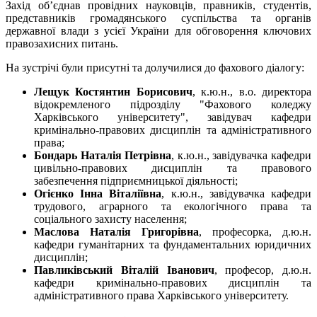
Захід об’єднав провідних науковців, правників, студентів,
представників громадянського суспільства та органів
державної влади з усієї України для обговорення ключових
правозахисних питань.
На зустрічі були присутні та долучилися до фахового діалогу:
Лещук Костянтин Борисович
, к.ю.н., в.о. директора
відокремленого підрозділу "Фахового коледжу
Харківського університету", завідувач кафедри
кримінально-правових дисциплін та адміністративного
права;
Бондарь Наталія Петрівна
, к.ю.н., завідувачка кафедри
цивільно-правових дисциплін та правового
забезпечення підприємницької діяльності;
Огієнко Інна Віталіївна
, к.ю.н., завідувачка кафедри
трудового, аграрного та екологічного права та
соціального захисту населення;
Маслова Наталія Григорівна
, професорка, д.ю.н.
кафедри гуманітарних та фундаментальних юридичних
дисциплін;
Павликівський Віталій Іванович
, професор, д.ю.н.
кафедри кримінально-правових дисциплін та
адміністративного права Харківського університету.