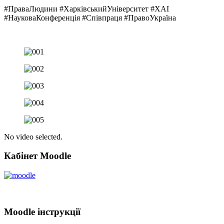
#ПраваЛюдини #ХарківськийУніверситет #ХАІ
#НауковаКонференція #Співпраця #ПравоУкраїна
No video selected.
Кабінет Moodle
Moodle інструкції