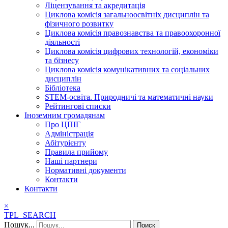
Ліцензування та акредитація
Циклова комісія загальноосвітніх дисциплін та
фізичного розвитку
Циклова комісія правознавства та правоохоронної
діяльності
Циклова комісія цифрових технологій, економіки
та бізнесу
Циклова комісія комунікативних та соціальних
дисциплін
Бібліотека
STEM-освіта. Природничі та математичні науки
Рейтингові списки
Іноземним громадянам
Про ЦПІГ
Адміністрація
Абітурієнту
Правила прийому
Наші партнери
Нормативні документи
Контакти
Контакти
×
TPL_SEARCH
Пошук...
Поиск