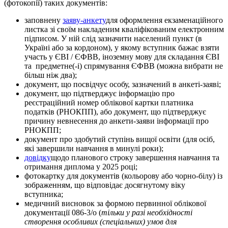
(фотокопії) таких документів:
заповнену
заяву-анкету
для оформлення екзаменаційного
листка зі своїм накладеним кваліфікованим електронним
підписом. У ній слід зазначити населений пункт (в
Україні або за кордоном), у якому вступник бажає взяти
участь у ЄВІ / ЄФВВ, іноземну мову для складання ЄВІ
та предметне(-і) спрямування ЄФВВ (можна вибрати не
більш ніж два);
документ, що посвідчує особу, зазначений в анкеті-заяві;
документ, що підтверджує інформацію про
реєстраційний номер облікової картки платника
податків (РНОКПП), або документ, що підтверджує
причину невнесення до анкети-заяви інформації про
РНОКПП;
документ про здобутий ступінь вищої освіти (для осіб,
які завершили навчання в минулі роки);
довідку
щодо планового строку завершення навчання та
отримання диплома у 2025 році;
фотокартку для документів (кольорову або чорно-білу) із
зображенням, що відповідає досягнутому віку
вступника;
медичний висновок за формою первинної облікової
документації 086-3/о (
тільки у разі необхідності
створення особливих (спеціальних) умов для