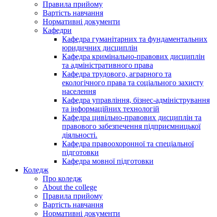
Правила прийому
Вартість навчання
Нормативні документи
Кафедри
Кафедра гуманітарних та фундаментальних
юридичних дисциплін
Кафедра кримінально-правових дисциплін
та адміністративного права
Кафедра трудового, аграрного та
екологічного права та соціального захисту
населення
Кафедра управління, бізнес-адміністрування
та інформаційних технологій
Кафедра цивільно-правових дисциплін та
правового забезпечення підприємницької
діяльності.
Кафедра правоохоронної та спеціальної
підготовки
Кафедра мовної підготовки
Коледж
Про коледж
About the college
Правила прийому
Вартість навчання
Нормативні документи