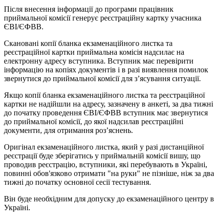
Після внесення інформації до програми працівник
приймальної комісії генерує реєстраційну картку учасника
ЄВІ/ЄФВВ.
Скановані копії бланка екзаменаційного листка та
реєстраційної картки приймальна комісія надсилає на
електронну адресу вступника. Вступник має перевірити
інформацію на копіях документів і в разі виявлення помилок
звернутися до приймальної комісії для з’ясування ситуації.
Якщо копії бланка екзаменаційного листка та реєстраційної
картки не надійшли на адресу, зазначену в анкеті, за два тижні
до початку проведення ЄВІ/ЄФВВ вступник має звернутися
до приймальної комісії, до якої надсилав реєстраційні
документи, для отримання роз’яснень.
Оригінал екзаменаційного листка, який у разі дистанційної
реєстрації буде зберігатись у приймальній комісії вишу, що
проводив реєстрацію, вступники, які перебувають в Україні,
повинні обов'язково отримати "на руки" не пізніше, ніж за два
тижні до початку основної сесії тестування.
Він буде необхідним для допуску до екзаменаційного центру в
Україні.