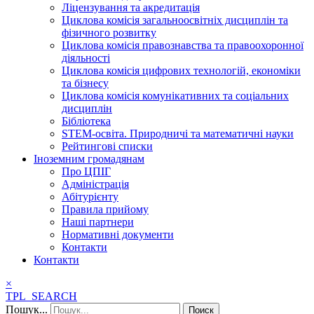
Ліцензування та акредитація
Циклова комісія загальноосвітніх дисциплін та
фізичного розвитку
Циклова комісія правознавства та правоохоронної
діяльності
Циклова комісія цифрових технологій, економіки
та бізнесу
Циклова комісія комунікативних та соціальних
дисциплін
Бібліотека
STEM-освіта. Природничі та математичні науки
Рейтингові списки
Іноземним громадянам
Про ЦПІГ
Адміністрація
Абітурієнту
Правила прийому
Наші партнери
Нормативні документи
Контакти
Контакти
×
TPL_SEARCH
Пошук...
Поиск