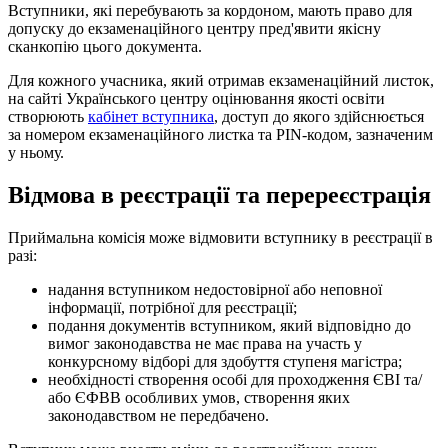
Вступники, які перебувають за кордоном, мають право для
допуску до екзаменаційного центру пред'явити якісну
сканкопію цього документа.
Для кожного учасника, який отримав екзаменаційний листок,
на сайті Українського центру оцінювання якості освіти
створюють
кабінет вступника
, доступ до якого здійснюється
за номером екзаменаційного листка та РIN-кодом, зазначеним
у ньому.
Відмова в реєстрації та перереєстрація
Приймальна комісія може відмовити вступнику в реєстрації в
разі:
надання вступником недостовірної або неповної
інформації, потрібної для реєстрації;
подання документів вступником, який відповідно до
вимог законодавства не має права на участь у
конкурсному відборі для здобуття ступеня магістра;
необхідності створення особі для проходження ЄВІ та/
або ЄФВВ особливих умов, створення яких
законодавством не передбачено.