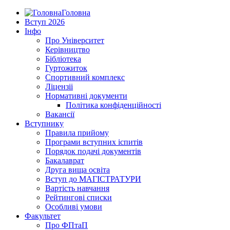
Головна
Вступ 2026
Інфо
Про Університет
Керівництво
Бібліотека
Гуртожиток
Спортивний комплекс
Ліцензіі
Нормативні документи
Політика конфіденційності
Вакансії
Вступнику
Правила прийому
Програми вступних іспитів
Порядок подачі документів
Бакалаврат
Друга вища освіта
Вступ до МАГІСТРАТУРИ
Вартість навчання
Рейтингові списки
Особливі умови
Факультет
Про ФПтаП