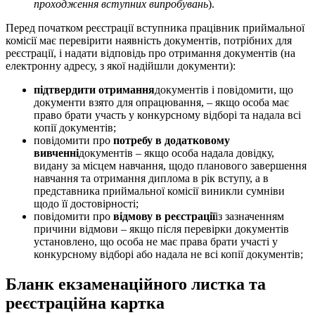
проходження вступних випробувань
).
Перед початком реєстрації вступника працівник приймальної
комісії має перевірити наявність документів, потрібних для
реєстрації, і надати відповідь про отримання документів (на
електронну адресу, з якої надійшли документи):
підтвердити отримання
документів і повідомити, що
документи взято для опрацювання, – якщо особа має
право брати участь у конкурсному відборі та надала всі
копії документів;
повідомити про
потребу в додатковому
вивченні
документів – якщо особа надала довідку,
видану за місцем навчання, щодо планового завершення
навчання та отримання диплома в рік вступу, а в
представника приймальної комісії виникли сумніви
щодо її достовірності;
повідомити про
відмову в реєстрації
із зазначенням
причини відмови – якщо після перевірки документів
установлено, що особа не має права брати участі у
конкурсному відборі або надала не всі копії документів;
Бланк екзаменаційного листка та
реєстраційна картка