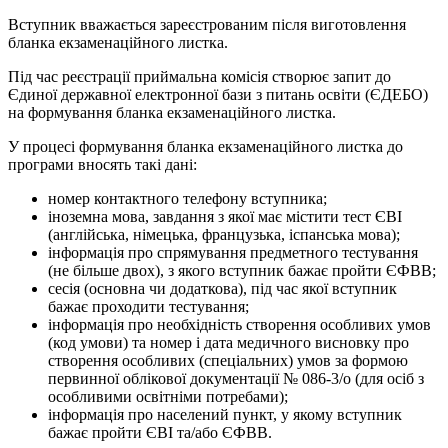
Вступник вважається зареєстрованим після виготовлення
бланка екзаменаційного листка.
Під час реєстрації приймальна комісія створює запит до
Єдиної державної електронної бази з питань освіти (ЄДЕБО)
на формування бланка екзаменаційного листка.
У процесі формування бланка екзаменаційного листка до
програми вносять такі дані:
номер контактного телефону вступника;
іноземна мова, завдання з якої має містити тест ЄВІ
(англійська, німецька, французька, іспанська мова);
інформація про спрямування предметного тестування
(не більше двох), з якого вступник бажає пройти ЄФВВ;
сесія (основна чи додаткова), під час якої вступник
бажає проходити тестування;
інформація про необхідність створення особливих умов
(код умови) та номер і дата медичного висновку про
створення особливих (спеціальних) умов за формою
первинної облікової документації № 086-3/о (для осіб з
особливими освітніми потребами);
інформація про населений пункт, у якому вступник
бажає пройти ЄВІ та/або ЄФВВ.