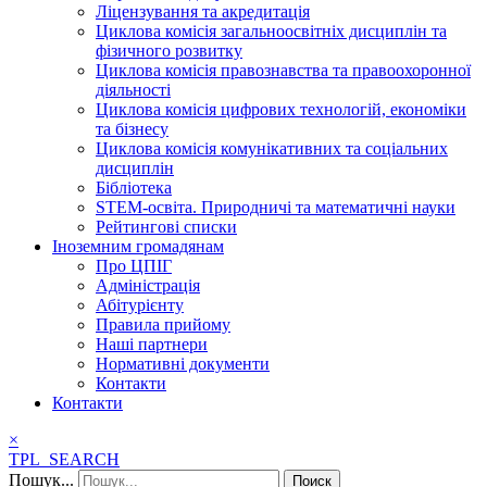
Ліцензування та акредитація
Циклова комісія загальноосвітніх дисциплін та
фізичного розвитку
Циклова комісія правознавства та правоохоронної
діяльності
Циклова комісія цифрових технологій, економіки
та бізнесу
Циклова комісія комунікативних та соціальних
дисциплін
Бібліотека
STEM-освіта. Природничі та математичні науки
Рейтингові списки
Іноземним громадянам
Про ЦПІГ
Адміністрація
Абітурієнту
Правила прийому
Наші партнери
Нормативні документи
Контакти
Контакти
×
TPL_SEARCH
Пошук...
Поиск