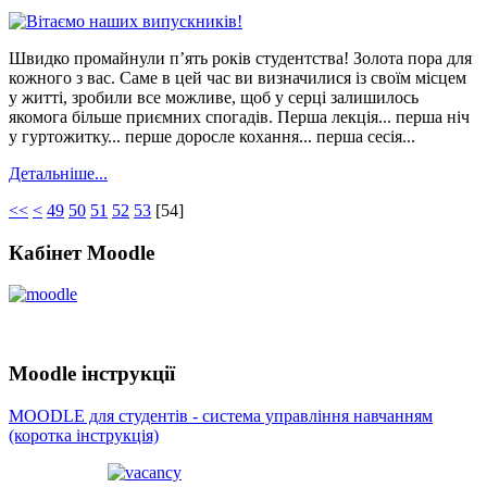
Швидко промайнули п’ять років студентства! Золота пора для
кожного з вас. Саме в цей час ви визначилися із своїм місцем
у житті, зробили все можливе, щоб у серці залишилось
якомога більше приємних спогадів. Перша лекція... перша ніч
у гуртожитку... перше доросле кохання... перша сесія...
Детальніше...
<<
<
49
50
51
52
53
[
54
]
Кабінет Moodle
Moodle інструкції
MOODLE для студентів - система управління навчанням
(коротка інструкція)