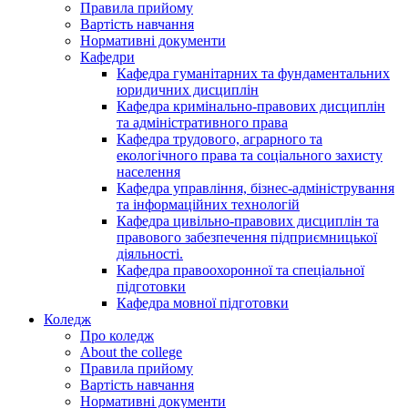
Правила прийому
Вартість навчання
Нормативні документи
Кафедри
Кафедра гуманітарних та фундаментальних
юридичних дисциплін
Кафедра кримінально-правових дисциплін
та адміністративного права
Кафедра трудового, аграрного та
екологічного права та соціального захисту
населення
Кафедра управління, бізнес-адміністрування
та інформаційних технологій
Кафедра цивільно-правових дисциплін та
правового забезпечення підприємницької
діяльності.
Кафедра правоохоронної та спеціальної
підготовки
Кафедра мовної підготовки
Коледж
Про коледж
About the college
Правила прийому
Вартість навчання
Нормативні документи