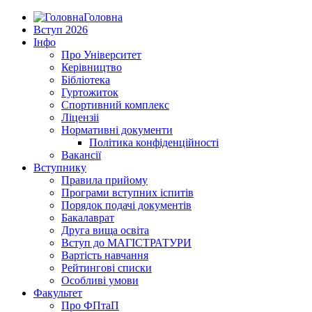
Головна
Вступ 2026
Інфо
Про Університет
Керівництво
Бібліотека
Гуртожиток
Спортивний комплекс
Ліцензіі
Нормативні документи
Політика конфіденційності
Вакансії
Вступнику
Правила прийому
Програми вступних іспитів
Порядок подачі документів
Бакалаврат
Друга вища освіта
Вступ до МАГІСТРАТУРИ
Вартість навчання
Рейтингові списки
Особливі умови
Факультет
Про ФПтаП